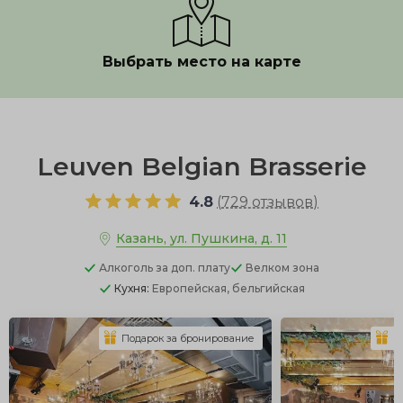
Выбрать место на карте
Показать полностью
Leuven Belgian Brasserie
4.8
(
729 отзывов
)
Казань, ул. Пушкина, д. 11
Алкоголь
за доп. плату
Велком зона
Кухня:
Европейская, бельгийская
Подарок за бронирование
П