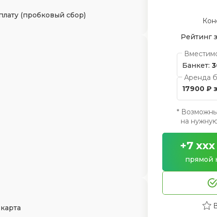
плату (пробковый сбор)
Кон
Рейтинг 
Вместим
Банкет:
3
Аренда б
17900 ₽ 
* Возможны
на нужную 
+7 xxx
прямой 
 карта