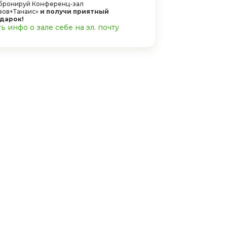
бронируй Конференц-зал
зов+Танаис»
и получи приятный
дарок!
 инфо о зале себе на эл. почту