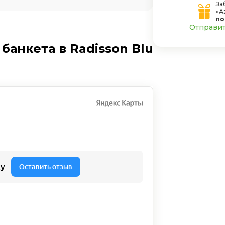
За
«А
по
Отправить
анкета в Radisson Blu