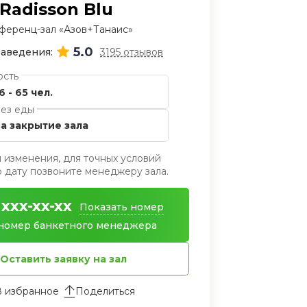
Radisson Blu
ференц-зал «Азов+Танаис»
5.0
заведения:
3195 отзывов
ость
6 - 65 чел.
ез еды
за закрытие зала
 изменения, для точных условий
дату позвоните менеджеру зала.
 xxx-xx-xx
Показать номер
номер банкетного менеджера
Оставить заявку на зал
Поделиться