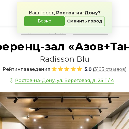
Ваш город
Ростов-на-Дону?
Верно
Сменить город
Свадьба на природе
Банкетные залы
еренц-зал «Азов+Та
Radisson Blu
Рейтинг заведения:
5.0
3195 отзывов
(
)
Ростов-на-Дону, ул. Береговая, д. 25 Г / 4