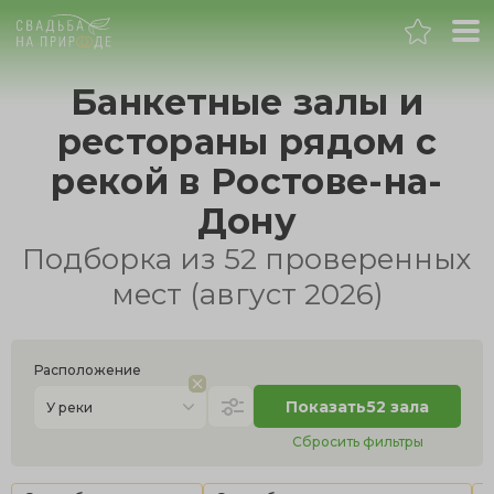
Ростов-на-Дону
Банкетные залы и
рестораны рядом с
Банкет
рекой в Ростове-на-
Свадьба
Дону
Подборка из 52 проверенных
День рождения
мест (август 2026)
Выпускной
Расположение
Корпоратив
Показать
52 зала
У реки
Сбросить фильтры
Новогодний корпоратив