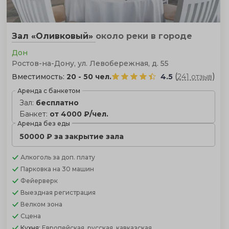
Зал «Оливковый»
около реки
в городе
Дон
Ростов-на-Дону, ул. Левобережная, д. 55
(
)
Вместимость:
20 - 50 чел.
4.5
241 отзыв
Аренда с банкетом
Зал:
бесплатно
Банкет:
от 4000 ₽/чел.
Аренда без еды
50000 ₽ за закрытие зала
Алкоголь
за доп. плату
Парковка
на 30 машин
Фейерверк
Выездная регистрация
Велком зона
Сцена
Кухня:
Европейская, русская, кавказская