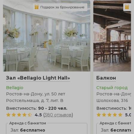
Подарок за бронирование
П
Зал «Bellagio Light Hall»
Балкон
Bellagio
Старый город
Ростов-на-Дону, ул. 50 лет
Ростов-на-Дону,
Ростсельмаша, д. 7, лит. В
Шолохова, 316
Вместимость:
90 - 220 чел.
Вместимость:
10
(
)
4.5
380 отзывов
5.0
Аренда с банкетом
Аренда с банкет
Зал:
бесплатно
Зал:
бесплатн