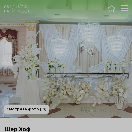
Ростов-на-Дону
Банкет
Свадьба
День рождения
Выпускной
Корпоратив
Смотреть фото (10)
Новогодний корпоратив
Шер Хоф