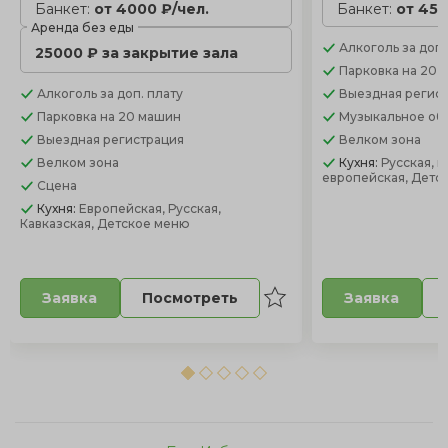
Банкет:
от 4000 ₽/чел.
Банкет:
от 450
Аренда без еды
Алкоголь
за доп.
25000 ₽ за закрытие зала
Парковка
на 20 
Алкоголь
за доп. плату
Выездная регис
Парковка
на 20 машин
Музыкальное об
Выездная регистрация
Велком зона
Велком зона
Кухня:
Русская, к
европейская, Детс
Сцена
Кухня:
Европейская, Русская,
Кавказская, Детское меню
Посмотреть
Заявка
Заявка