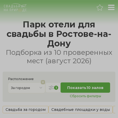
Ростов-на-Дону
Парк отели для
свадьбы в Ростове-на-
Банкет
Дону
Свадьба
Подборка из 10 проверенных
мест (август 2026)
День рождения
Выпускной
Расположение
Показать
10 залов
1
За городом
Корпоратив
Сбросить фильтры
Новогодний корпоратив
Свадьба за городом
Свадебные площадки у воды
В