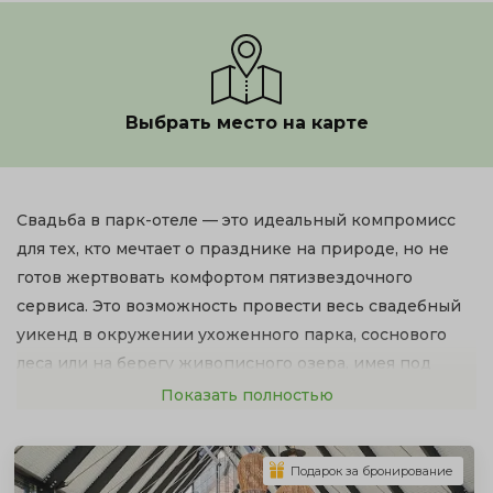
Выбрать место на карте
Свадьба в парк-отеле — это идеальный компромисс
для тех, кто мечтает о празднике на природе, но не
готов жертвовать комфортом пятизвездочного
сервиса. Это возможность провести весь свадебный
уикенд в окружении ухоженного парка, соснового
леса или на берегу живописного озера, имея под
рукой всю инфраструктуру современного отеля. Утро
Показать полностью
невесты в номере с панорамным видом, церемония
на зеленой лужайке, банкет в ресторане с видом на
Подарок за бронирование
закат и уютные номера для всех гостей — именно так