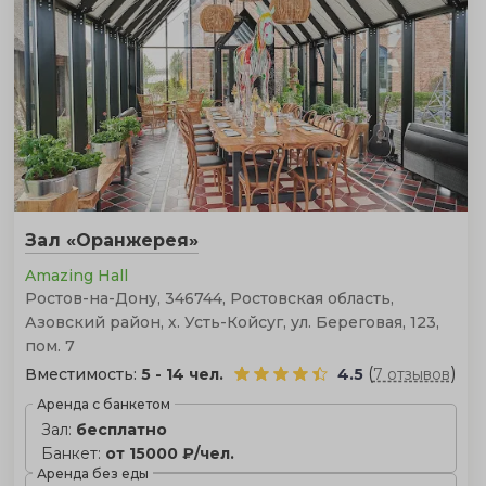
выглядит идеальная свадьба в парк-отеле. Мы
собрали в нашем каталоге лучшие загородные отели
Ростова-на-Дону для вашего незабываемого
торжества.
Зал «Оранжерея»
Amazing Hall
Ростов-на-Дону, 346744, Ростовская область,
Азовский район, х. Усть-Койсуг, ул. Береговая, 123,
пом. 7
(
)
Вместимость:
5 - 14 чел.
4.5
7 отзывов
Аренда с банкетом
Зал:
бесплатно
Банкет:
от 15000 ₽/чел.
Аренда без еды