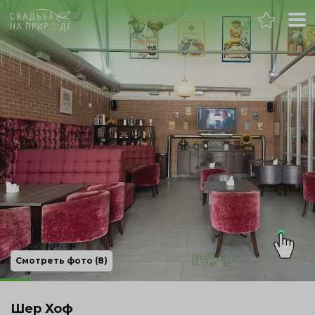
Ростов-на-Дону
Банкет
Свадьба
День рождения
Выпускной
Корпоратив
Смотреть фото (8)
Новогодний корпоратив
Шер Хоф