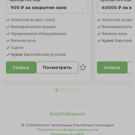
900 ₽ за закрытие зала
40000 ₽ за з
Алкоголь
за доп. плату
Алкоголь
за доп.
Выездная регистрация
Выездная регис
Музыкальное оборудование
Велком зона
Велком зона
Кухня:
Европейс
Сцена
Кухня:
Европейская, русская
Посмотреть
Заявка
Заявка
Блог
Избранное
© 2026 Каталог актуальных банкетных площадок
Политика конфиденциальности
Реклама на сайте