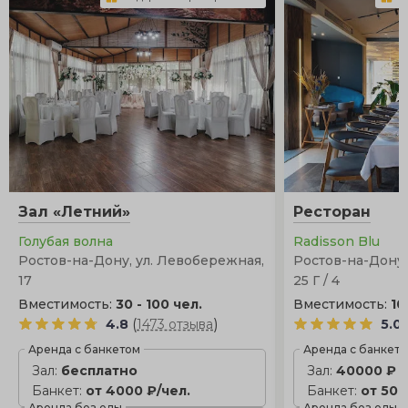
Зал «Летний»
Ресторан
Голубая волна
Radisson Blu
Ростов-на-Дону, ул. Левобережная,
Ростов-на-Дону, 
17
25 Г / 4
Вместимость:
30 - 100 чел.
Вместимость:
10
(
)
4.8
1473 отзыва
5.0
Аренда с банкетом
Аренда с банкет
Зал:
бесплатно
Зал:
40000 ₽
Банкет:
от 4000 ₽/чел.
Банкет:
от 500
Аренда без еды
Аренда без еды