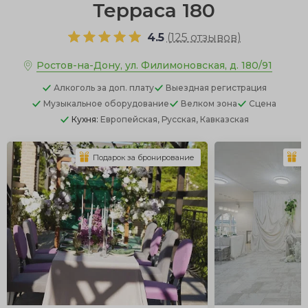
Терраса 180
4.5
(
125 отзывов
)
Ростов-на-Дону, ул. Филимоновская, д. 180/91
Алкоголь
за доп. плату
Выездная регистрация
Музыкальное оборудование
Велком зона
Сцена
Кухня:
Европейская, Русская, Кавказская
Подарок за бронирование
П