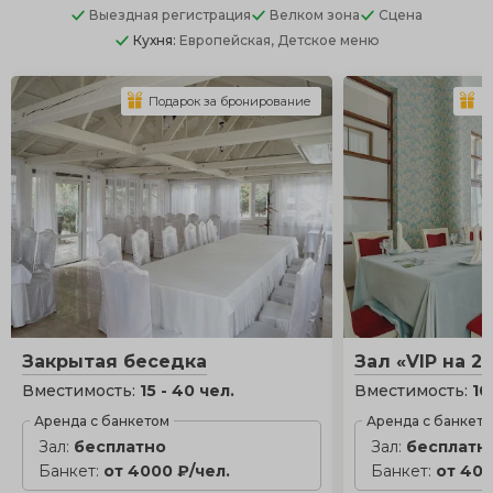
Выездная регистрация
Велком зона
Сцена
Кухня:
Европейская, Детское меню
Подарок за бронирование
П
Закрытая беседка
Зал «VIP на 2
Вместимость:
15 - 40 чел.
Вместимость:
10
Аренда с банкетом
Аренда с банкет
Зал:
бесплатно
Зал:
бесплатн
Банкет:
от 4000 ₽/чел.
Банкет:
от 400