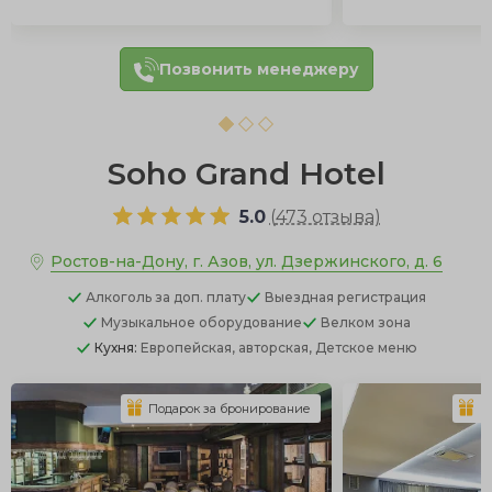
Позвонить менеджеру
Soho Grand Hotel
5.0
(
473 отзыва
)
Ростов-на-Дону, г. Азов, ул. Дзержинского, д. 6
Алкоголь
за доп. плату
Выездная регистрация
Музыкальное оборудование
Велком зона
Кухня:
Европейская, авторская, Детское меню
Подарок за бронирование
П