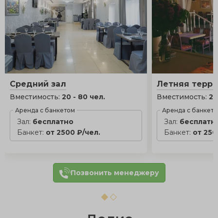
Средний зал
Летняя терра
Вместимость:
20 - 80 чел.
Вместимость:
20
Аренда с банкетом
Аренда с банкет
Зал:
бесплатно
Зал:
бесплатн
Банкет:
от 2500 ₽/чел.
Банкет:
от 250
Позвонить менеджеру