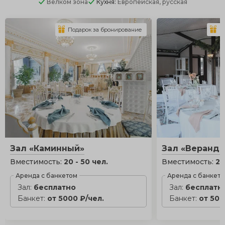
Велком зона
Кухня:
Европейская, русская
Подарок за бронирование
П
Зал «Каминный»
Зал «Веранда
Вместимость:
20 - 50 чел.
Вместимость:
20
Аренда с банкетом
Аренда с банкет
Зал:
бесплатно
Зал:
бесплатн
Банкет:
от 5000 ₽/чел.
Банкет:
от 500