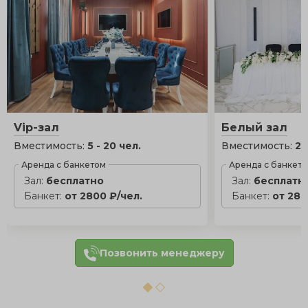
Vip-зал
Белый зал
Вместимость:
5 - 20 чел.
Вместимость:
20
Аренда с банкетом
Аренда с банкет
Зал:
бесплатно
Зал:
бесплатн
Банкет:
от 2800 ₽/чел.
Банкет:
от 280
Позвонить менеджеру