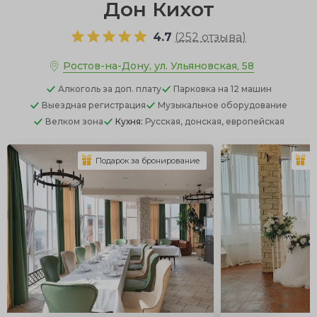
Дон Кихот
4.7
(
252 отзыва
)
Ростов-на-Дону, ул. Ульяновская, 58
Алкоголь
за доп. плату
Парковка
на 12 машин
Выездная регистрация
Музыкальное оборудование
Велком зона
Кухня:
Русская, донская, европейская
Подарок за бронирование
П