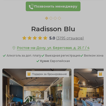
Позвонить менеджеру
Radisson Blu
5.0
(
3195 отзывов
)
Ростов-на-Дону, ул. Береговая, д. 25 Г / 4
Алкоголь
за доп. плату
Выездная регистрация
Велком зона
Кухня:
Европейская
Подарок за бронирование
П