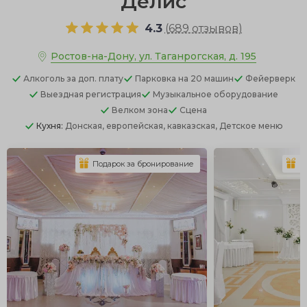
Делис
4.3
(
689 отзывов
)
Ростов-на-Дону, ул. Таганрогская, д. 195
Алкоголь
за доп. плату
Парковка
на 20 машин
Фейерверк
Выездная регистрация
Музыкальное оборудование
Велком зона
Сцена
Кухня:
Донская, европейская, кавказская, Детское меню
Подарок за бронирование
П