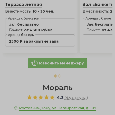
Терраса летняя
Зал «Банкетн
Вместимость:
10 - 35 чел.
Вместимость:
20
Аренда с банкетом
Аренда с банкет
Зал:
бесплатно
Зал:
бесплатн
Банкет:
от 4300 ₽/чел.
Банкет:
от 430
Аренда без еды
2500 ₽ за закрытие зала
Позвонить менеджеру
Мораль
4.3
(
43 отзыва
)
Ростов-на-Дону, ул. Таганрогская, д. 199