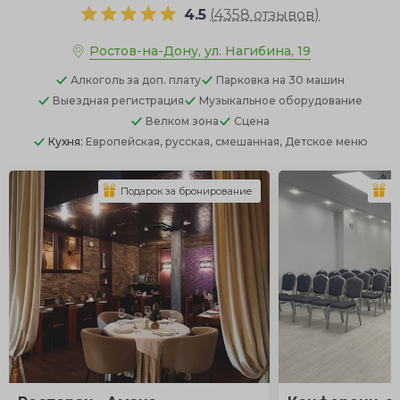
4.5
(
4358 отзывов
)
Ростов-на-Дону, ул. Нагибина, 19
Алкоголь
за доп. плату
Парковка
на 30 машин
Выездная регистрация
Музыкальное оборудование
Велком зона
Сцена
Кухня:
Европейская, русская, смешанная, Детское меню
Подарок за бронирование
П