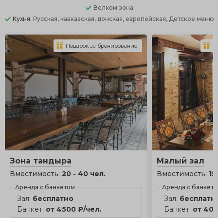
Велком зона
Кухня:
Русская, кавказская, донская, европейская, Детское меню
Подарок за бронирование
П
Зона тандыра
Малый зал
Вместимость:
20 - 40 чел.
Вместимость:
15
Аренда с банкетом
Аренда с банкет
Зал:
бесплатно
Зал:
бесплатн
Банкет:
от 4500 ₽/чел.
Банкет:
от 400