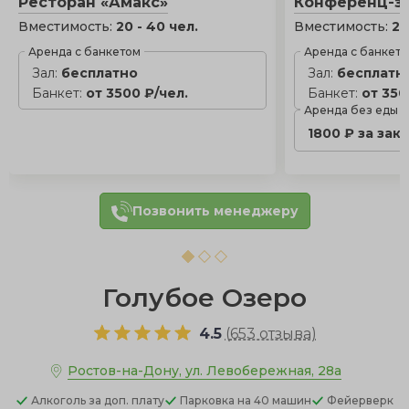
Ресторан «Амакс»
Конференц-за
Вместимость:
20 - 40 чел.
Вместимость:
20
Аренда с банкетом
Аренда с банкет
Зал:
бесплатно
Зал:
бесплатн
Банкет:
от 3500 ₽/чел.
Банкет:
от 350
Аренда без еды
1800 ₽ за зак
Позвонить менеджеру
Голубое Озеро
4.5
(
653 отзыва
)
Ростов-на-Дону, ул. Левобережная, 28a
Алкоголь
за доп. плату
Парковка
на 40 машин
Фейерверк