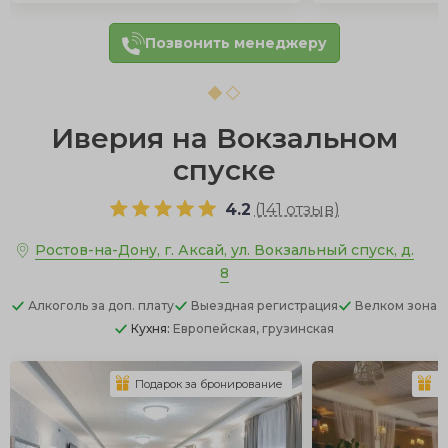
Позвонить менеджеру
Иверия на Вокзальном
спуске
4.2
(
141 отзыв
)
Ростов-на-Дону, г. Аксай, ул. Вокзальный спуск, д.
8
Алкоголь
за доп. плату
Выездная регистрация
Велком зона
Кухня:
Европейская, грузинская
Подарок за бронирование
П