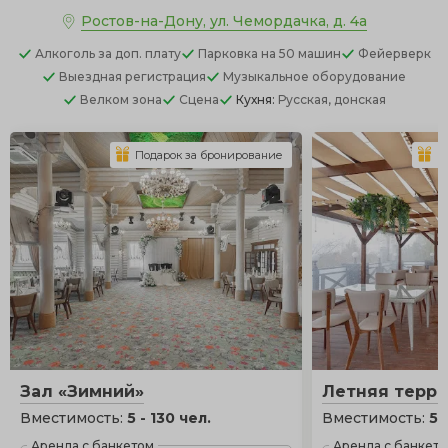
Ростов-на-Дону, ул. Чемордачка, д. 4а
Алкоголь
за доп. плату
Парковка
на 50 машин
Фейерверк
Выездная регистрация
Музыкальное оборудование
Велком зона
Сцена
Кухня:
Русская, донская
Подарок за бронирование
П
Зал «Зимний»
Летняя терра
Вместимость:
5 - 130 чел.
Вместимость:
5 
Аренда с банкетом
Аренда с банкет