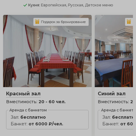
Кухня:
Европейская, Русская, Детское меню
Подарок за бронирование
П
Красный зал
Синий зал
Вместимость:
20 - 60 чел.
Вместимость:
20
Аренда с банкетом
Аренда с банкет
Зал:
бесплатно
Зал:
бесплатн
Банкет:
от 6000 ₽/чел.
Банкет:
от 600