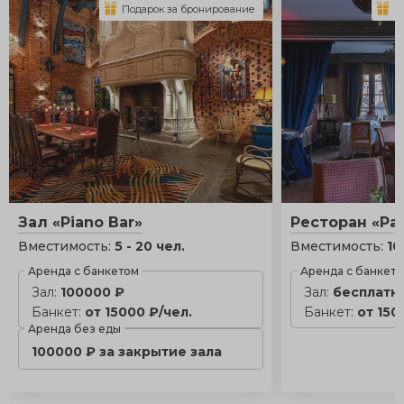
Подарок за бронирование
П
Зал «Piano Bar»
Ресторан «Pa
Вместимость:
5 - 20 чел.
Вместимость:
10
Аренда с банкетом
Аренда с банкет
Зал:
100000 ₽
Зал:
бесплатн
Банкет:
от 15000 ₽/чел.
Банкет:
от 150
Аренда без еды
100000 ₽ за закрытие зала