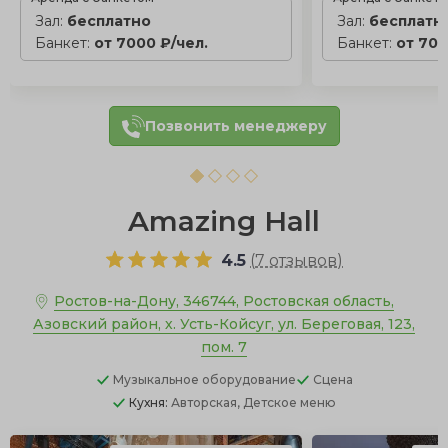
Зал:
бесплатно
Зал:
бесплатн
Банкет:
от 7000 ₽/чел.
Банкет:
от 700
Позвонить менеджеру
Amazing Hall
4.5
(
7 отзывов
)
Ростов-на-Дону, 346744, Ростовская область,
Азовский район, х. Усть-Койсуг, ул. Береговая, 123,
пом. 7
Музыкальное оборудование
Сцена
Кухня:
Авторская, Детское меню