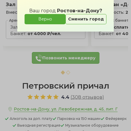
Зал «Панорамный»
Ресторан «До
Ваш город
Ростов-на-Дону?
Вместимость:
10 - 20 чел.
Вместимость:
20
Верно
Сменить город
Аренда с банкетом
Аренда с банкет
Зал:
бесплатно
Зал:
бесплатн
Банкет:
от 4000 ₽/чел.
Банкет:
от 400
Позвонить менеджеру
Петровский причал
4.4
(
308 отзывов
)
Ростов-на-Дону, ул. Левобережная, д. 45, лит. Г
Алкоголь
за доп. плату
Парковка
на 150 машин
Фейерверк
Выездная регистрация
Музыкальное оборудование