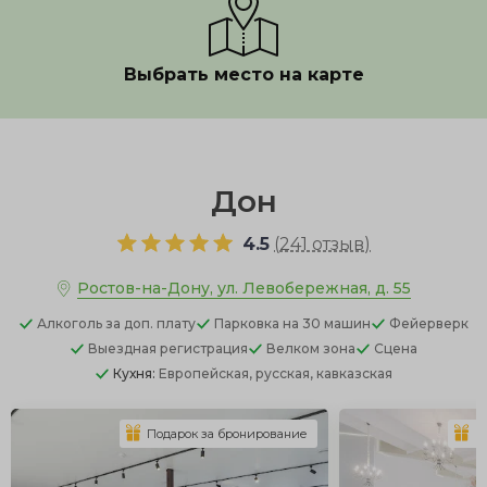
Выбрать место на карте
Показать полностью
Дон
4.5
(
241 отзыв
)
Ростов-на-Дону, ул. Левобережная, д. 55
Алкоголь
за доп. плату
Парковка
на 30 машин
Фейерверк
Выездная регистрация
Велком зона
Сцена
Кухня:
Европейская, русская, кавказская
Подарок за бронирование
П