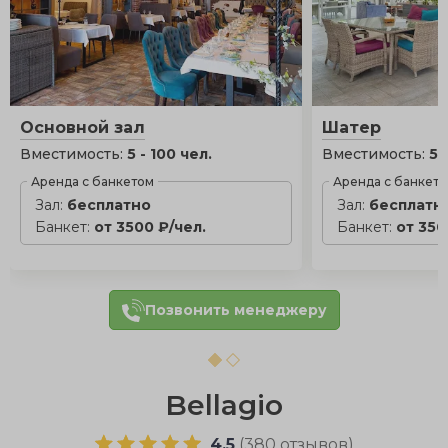
Основной зал
Шатер
Вместимость:
5 - 100 чел.
Вместимость:
5 
Аренда с банкетом
Аренда с банкет
Зал:
бесплатно
Зал:
бесплатн
Банкет:
от 3500 ₽/чел.
Банкет:
от 350
Позвонить менеджеру
Bellagio
4.5
(
380 отзывов
)