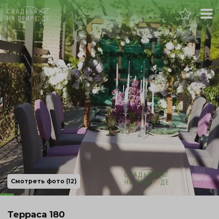
Ростов-на-Дону
Банкет
Свадьба
День рождения
Выпускной
Корпоратив
Смотреть фото (12)
Новогодний корпоратив
Терраса 180