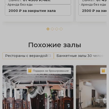
Банкет:
от 4300 ₽/чел.
Банкет:
от 430
Аренда без еды
Аренда без еды
2000 ₽ за закрытие зала
2500 ₽ за зак
Похожие залы
Рестораны с верандой
13
Банкетные залы 30 человек
Подарок за бронирование
П