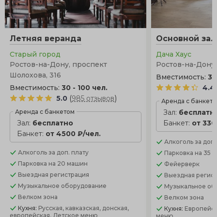
Летняя веранда
Основной зал
Старый город
Дача Хаус
Ростов-на-Дону, проспект
Ростов-на-Дону, 
Шолохова, 316
Вместимость:
30
Вместимость:
30 - 100 чел.
4.4
(
)
5.0
985 отзывов
Аренда с банкет
Аренда с банкетом
Зал:
бесплатн
Зал:
бесплатно
Банкет:
от 330
Банкет:
от 4500 ₽/чел.
Алкоголь
за доп.
Алкоголь
за доп. плату
Парковка
на 35 
Парковка
на 20 машин
Фейерверк
Выездная регистрация
Выездная регис
Музыкальное оборудование
Музыкальное об
Велком зона
Велком зона
Кухня:
Русская, кавказская, донская,
Кухня:
Европейск
европейская, Детское меню
меню