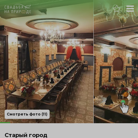
Ростов-на-Дону
Банкет
Свадьба
День рождения
Выпускной
Корпоратив
Смотреть фото (11)
Новогодний корпоратив
Старый город