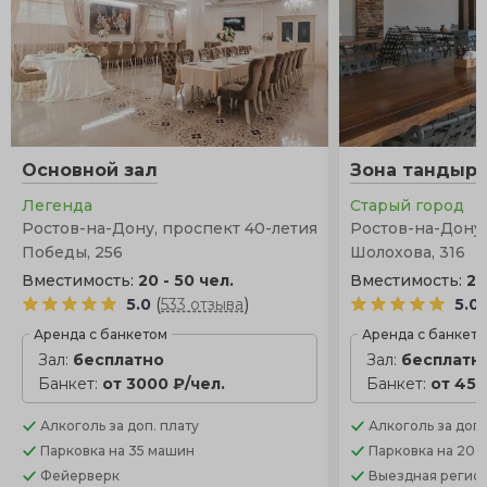
Основной зал
Зона тандыр
Легенда
Старый город
Ростов-на-Дону, проспект 40-летия
Ростов-на-Дону,
Победы, 256
Шолохова, 316
Вместимость:
20 - 50 чел.
Вместимость:
20
(
)
5.0
533 отзыва
5.0
Аренда с банкетом
Аренда с банкет
Зал:
бесплатно
Зал:
бесплатн
Банкет:
от 3000 ₽/чел.
Банкет:
от 450
Алкоголь
за доп. плату
Алкоголь
за доп.
Парковка
на 35 машин
Парковка
на 20 
Фейерверк
Выездная регис