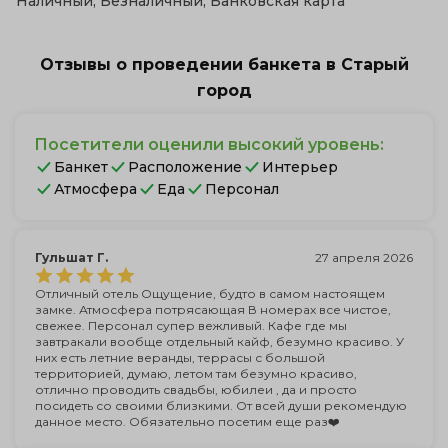
Наличный, Безналичный, Банковская карта
Отзывы о проведении банкета в Старый
город
Посетители оценили высокий уровень:
Банкет
Расположение
Интерьер
Атмосфера
Еда
Персонал
Гульшат Г.
27 апреля 2026
Отличный отель Ощущение, будто в самом настоящем
замке. Атмосфера потрясающая В номерах все чистое,
свежее. Персонал супер вежливый. Кафе где мы
завтракали вообще отдельный кайф, безумно красиво. У
них есть летние веранды, террасы с большой
территорией, думаю, летом там безумно красиво,
отлично проводить свадьбы, юбилеи , да и просто
посидеть со своими близкими. От всей души рекомендую
данное место. Обязательно посетим еще раз❤️