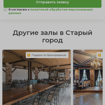
Я согласен с
политикой обработки персональных
данных
Другие залы в Старый
город
Подарок за бронирование
П