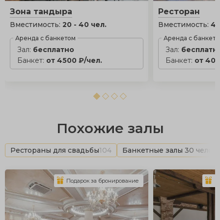
Зона тандыра
Ресторан
Вместимость:
20 - 40 чел.
Вместимость:
40
Аренда с банкетом
Аренда с банкет
Зал:
бесплатно
Зал:
бесплатн
Банкет:
от 4500 ₽/чел.
Банкет:
от 400
Похожие залы
Рестораны для свадьбы
104
Банкетные залы 30 челов
Подарок за бронирование
П