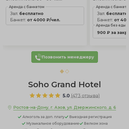
Аренда с банкетом
Аренда с банкет
Зал:
бесплатно
Зал:
бесплатн
Банкет:
от 4000 ₽/чел.
Банкет:
от 400
Аренда без еды
900 ₽ за закр
Позвонить менеджеру
Soho Grand Hotel
5.0
(
473 отзыва
)
Ростов-на-Дону, г. Азов, ул. Дзержинского, д. 6
Алкоголь
за доп. плату
Выездная регистрация
Музыкальное оборудование
Велком зона