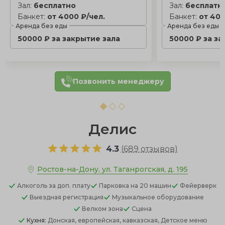
Зал:
бесплатно
Зал:
бесплатн
Банкет:
от 4000 ₽/чел.
Банкет:
от 400
Аренда без еды
Аренда без еды
50000 ₽ за закрытие зала
50000 ₽ за за
Позвонить менеджеру
Делис
4.3
(
689 отзывов
)
Ростов-на-Дону, ул. Таганрогская, д. 195
Алкоголь
за доп. плату
Парковка
на 20 машин
Фейерверк
Выездная регистрация
Музыкальное оборудование
Велком зона
Сцена
Кухня:
Донская, европейская, кавказская, Детское меню