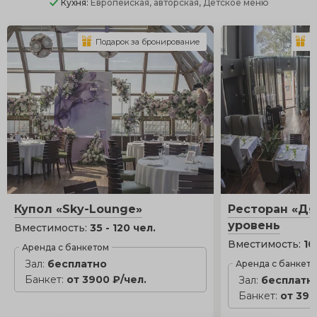
Кухня:
Европейская, авторская, Детское меню
Подарок за бронирование
П
Купол «Sky-Lounge»
Ресторан «Дя
уровень
Вместимость:
35 - 120 чел.
Вместимость:
10
Аренда с банкетом
Зал:
бесплатно
Аренда с банкет
Банкет:
от 3900 ₽/чел.
Зал:
бесплатн
Банкет:
от 390