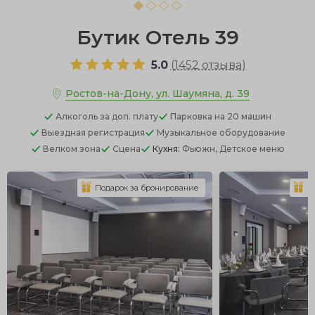
Бутик Отель 39
5.0
(
1452 отзыва
)
Ростов-на-Дону, ул. Шаумяна, д. 39
Алкоголь
за доп. плату
Парковка
на 20 машин
Выездная регистрация
Музыкальное оборудование
Велком зона
Сцена
Кухня:
Фьюжн, Детское меню
Подарок за бронирование
П