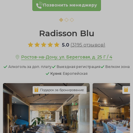
Позвонить менеджеру
Radisson Blu
5.0
(
3195 отзывов
)
Ростов-на-Дону, ул. Береговая, д. 25 Г / 4
Алкоголь
за доп. плату
Выездная регистрация
Велком зона
Кухня:
Европейская
Подарок за бронирование
П