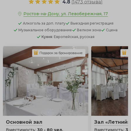
4.8
(
1473 отзыва
)
Ростов-на-Дону, ул. Левобережная, 17
Алкоголь
за доп. плату
Выездная регистрация
Музыкальное оборудование
Велком зона
Сцена
Кухня:
Европейская, русская
Подарок за бронирование
П
Основной зал
Зал «Летний»
Вместимость:
30 - 80 чел.
Вместимость:
30