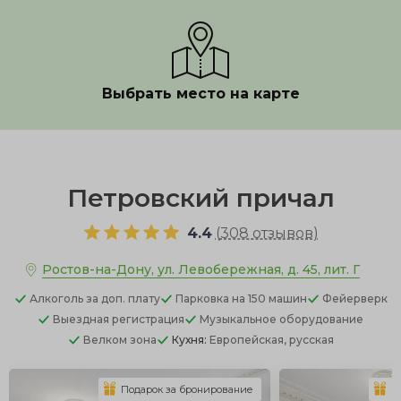
Выбрать место на карте
Показать полностью
Петровский причал
4.4
(
308 отзывов
)
Ростов-на-Дону, ул. Левобережная, д. 45, лит. Г
Алкоголь
за доп. плату
Парковка
на 150 машин
Фейерверк
Выездная регистрация
Музыкальное оборудование
Велком зона
Кухня:
Европейская, русская
Подарок за бронирование
П