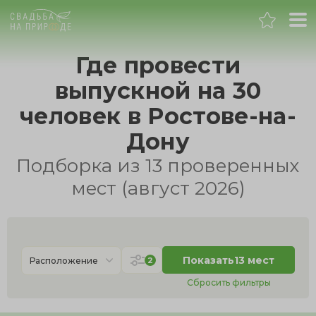
Ростов-на-Дону
Где провести
выпускной на 30
Банкет
человек в Ростове-на-
Свадьба
Дону
Подборка из 13 проверенных
День рождения
мест (август 2026)
Выпускной
Корпоратив
Показать
13 мест
2
Расположение
Сбросить фильтры
Новогодний корпоратив