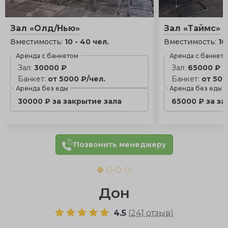
Зал «Олд/Нью»
Зал «Таймс»
Вместимость:
10 - 40 чел.
Вместимость:
10
Аренда с банкетом
Аренда с банкет
Зал:
30000 ₽
Зал:
65000 ₽
Банкет:
от 5000 ₽/чел.
Банкет:
от 500
Аренда без еды
Аренда без еды
30000 ₽ за закрытие зала
65000 ₽ за за
Позвонить менеджеру
Дон
4.5
(
241 отзыв
)