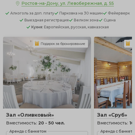
Ростов-на-Дону, ул. Левобережная, д. 55
Алкоголь
за доп. плату
Парковка
на 30 машин
Фейерверк
Выездная регистрация
Велком зона
Сцена
Кухня:
Европейская, русская, кавказская
Подарок за бронирование
П
Зал «Оливковый»
Зал «Сруб»
Вместимость:
20 - 50 чел.
Вместимость:
10
Аренда с банкетом
Аренда с банкет