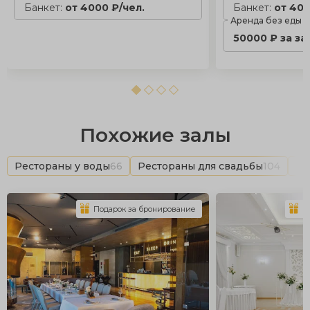
Банкет:
от 4000 ₽/чел.
Банкет:
от 400
Аренда без еды
50000 ₽ за за
Похожие залы
Рестораны у воды
66
Рестораны для свадьбы
104
Ба
Подарок за бронирование
П