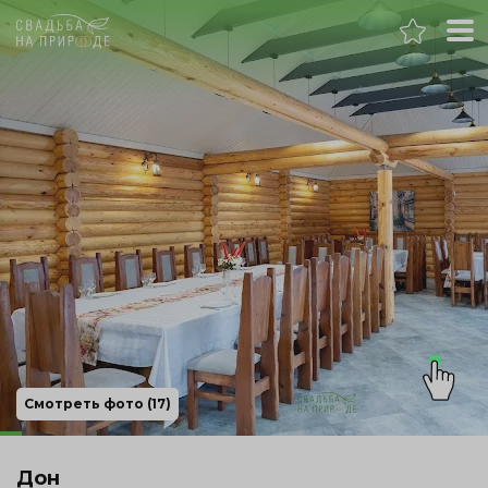
Ростов-на-Дону
Банкет
Свадьба
День рождения
Выпускной
Корпоратив
Смотреть фото (17)
Новогодний корпоратив
Дон