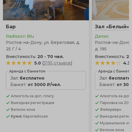
Бар
Зал «Белый»
Radisson Blu
Делис
Ростов-на-Дону, ул. Береговая, д.
Ростов-на-Дону, 
25 Г / 4
д. 195
Вместимость:
20 - 70 чел.
Вместимость:
20
(
)
5.0
3195 отзывов
4.3
Аренда с банкетом
Аренда с банкет
Зал:
бесплатно
Зал:
бесплатн
Банкет:
от 5000 ₽/чел.
Банкет:
от 300
Алкоголь
за доп. плату
Алкоголь
за доп.
Выездная регистрация
Парковка
на 20 
Велком зона
Фейерверк
Кухня:
Европейская
Выездная регис
Музыкальное об
Велком зона