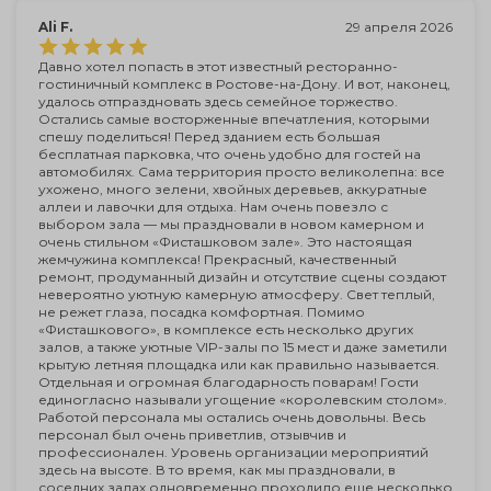
Ali F.
29 апреля 2026
Давно хотел попасть в этот известный ресторанно-
гостиничный комплекс в Ростове-на-Дону. И вот, наконец,
удалось отпраздновать здесь семейное торжество.
Остались самые восторженные впечатления, которыми
спешу поделиться! Перед зданием есть большая
бесплатная парковка, что очень удобно для гостей на
автомобилях. Сама территория просто великолепна: все
ухожено, много зелени, хвойных деревьев, аккуратные
аллеи и лавочки для отдыха. Нам очень повезло с
выбором зала — мы праздновали в новом камерном и
очень стильном «Фисташковом зале». Это настоящая
жемчужина комплекса! Прекрасный, качественный
ремонт, продуманный дизайн и отсутствие сцены создают
невероятно уютную камерную атмосферу. Свет теплый,
не режет глаза, посадка комфортная. Помимо
«Фисташкового», в комплексе есть несколько других
залов, а также уютные VIP-залы по 15 мест и даже заметили
крытую летняя площадка или как правильно называется.
Отдельная и огромная благодарность поварам! Гости
единогласно называли угощение «королевским столом».
Работой персонала мы остались очень довольны. Весь
персонал был очень приветлив, отзывчив и
профессионален. Уровень организации мероприятий
здесь на высоте. В то время, как мы праздновали, в
соседних залах одновременно проходило еще несколько