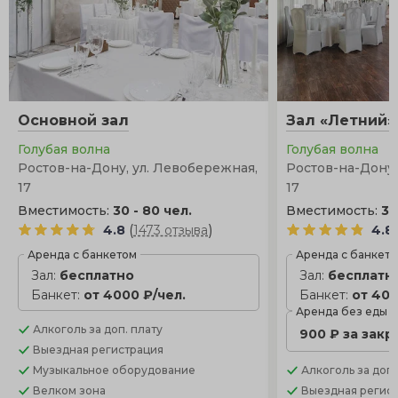
Основной зал
Зал «Летний»
Голубая волна
Голубая волна
Ростов-на-Дону, ул. Левобережная,
Ростов-на-Дону,
17
17
Вместимость:
30 - 80 чел.
Вместимость:
30
(
)
4.8
1473 отзыва
4.8
Аренда с банкетом
Аренда с банкет
Зал:
бесплатно
Зал:
бесплатн
Банкет:
от 4000 ₽/чел.
Банкет:
от 400
Аренда без еды
Алкоголь
за доп. плату
900 ₽ за закр
Выездная регистрация
Музыкальное оборудование
Алкоголь
за доп.
Велком зона
Выездная регис