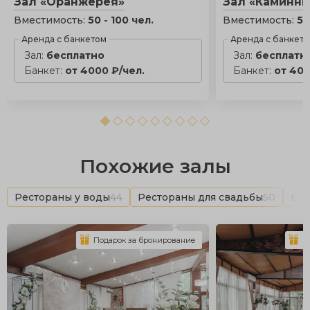
Зал «Оранжерея»
Зал «Каминн
Вместимость:
50 - 100 чел.
Вместимость:
50
Аренда с банкетом
Аренда с банкет
Зал:
бесплатно
Зал:
бесплатн
Банкет:
от 4000 ₽/чел.
Банкет:
от 400
Похожие залы
Рестораны у воды
44
Рестораны для свадьбы
50
Бан
Подарок за бронирование
П