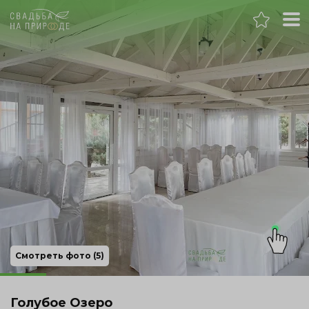
Ростов-на-Дону
Банкет
Свадьба
День рождения
Выпускной
Корпоратив
Смотреть фото (5)
Новогодний корпоратив
Голубое Озеро