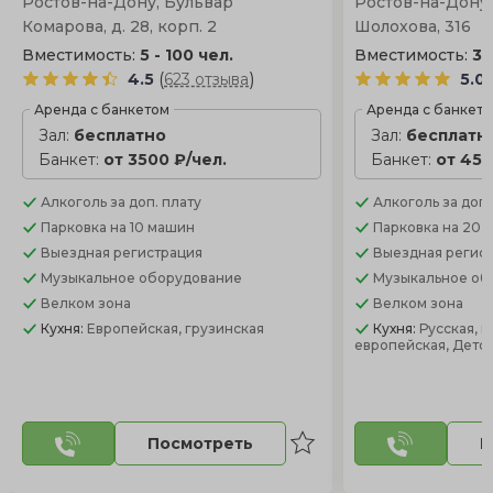
Ростов-на-Дону, Бульвар
Ростов-на-Дону,
Комарова, д. 28, корп. 2
Шолохова, 316
Вместимость:
5 - 100 чел.
Вместимость:
30
(
)
4.5
623 отзыва
5.0
Аренда с банкетом
Аренда с банкет
Зал:
бесплатно
Зал:
бесплатн
Банкет:
от 3500 ₽/чел.
Банкет:
от 450
Алкоголь
за доп. плату
Алкоголь
за доп.
Парковка
на 10 машин
Парковка
на 20 
Выездная регистрация
Выездная регис
Музыкальное оборудование
Музыкальное об
Велком зона
Велком зона
Кухня:
Европейская, грузинская
Кухня:
Русская, к
европейская, Детс
Посмотреть
П