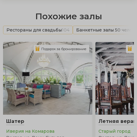
Похожие залы
Рестораны для свадьбы
104
Банкетные залы 50 челов
Подарок за бронирование
П
Шатер
Летняя вера
Иверия на Комарова
Старый город