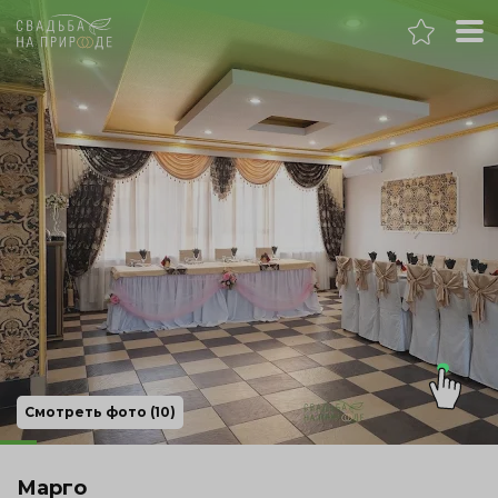
Ростов-на-Дону
Банкет
Свадьба
День рождения
Выпускной
Корпоратив
Смотреть фото (10)
Новогодний корпоратив
Марго