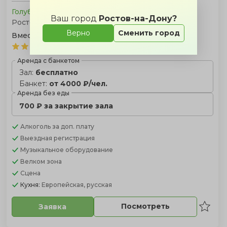
Голубая волна
Ваш город
Ростов-на-Дону?
Ростов-на-Дону, ул. Левобережная, 17
Верно
Сменить город
Вместимость:
10 - 25 чел.
(
)
4.8
1473 отзыва
Аренда с банкетом
Зал:
бесплатно
Банкет:
от 4000 ₽/чел.
Аренда без еды
700 ₽ за закрытие зала
Алкоголь
за доп. плату
Выездная регистрация
Музыкальное оборудование
Велком зона
Сцена
Кухня:
Европейская, русская
Посмотреть
Заявка