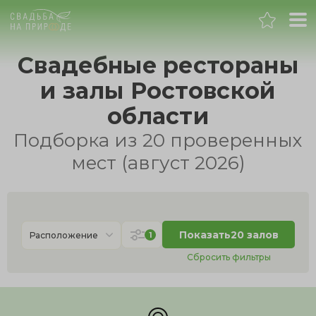
Ростов-на-Дону
Свадебные рестораны
и залы Ростовской
Банкет
области
Свадьба
Подборка из 20 проверенных
мест (август 2026)
День рождения
Выпускной
Показать
20 залов
1
Расположение
Корпоратив
Сбросить фильтры
Новогодний корпоратив