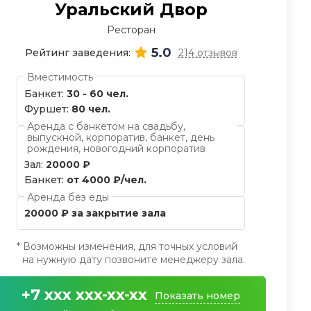
Уральский Двор
Ресторан
5.0
Рейтинг заведения:
214 отзывов
Вместимость
Банкет:
30 - 60 чел.
Фуршет:
80 чел.
Аренда с банкетом на свадьбу,
выпускной, корпоратив, банкет, день
рождения, новогодний корпоратив
Зал:
20000 ₽
Банкет:
от 4000 ₽/чел.
Аренда без еды
20000 ₽ за закрытие зала
* Возможны изменения, для точных условий
на нужную дату позвоните менеджеру зала.
+7 xxx xxx-xx-xx
Показать номер