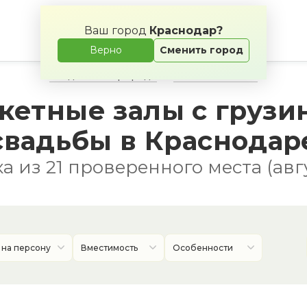
Ваш город
Краснодар?
Верно
Сменить город
Свадьба на природе
Банкетные залы
кетные залы с грузи
свадьбы в Краснодар
 из 21 проверенного местa (авг
 на персону
Вместимость
Особенности