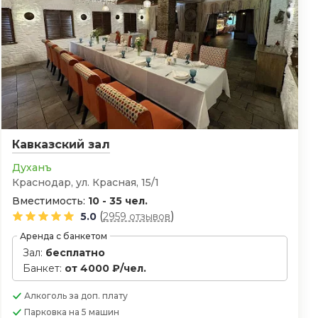
Кавказский зал
Духанъ
Краснодар, ул. Красная, 15/1
Вместимость:
10 - 35 чел.
(
)
5.0
2959 отзывов
Аренда с банкетом
Зал:
бесплатно
Банкет:
от 4000 ₽/чел.
Алкоголь
за доп. плату
Парковка
на 5 машин