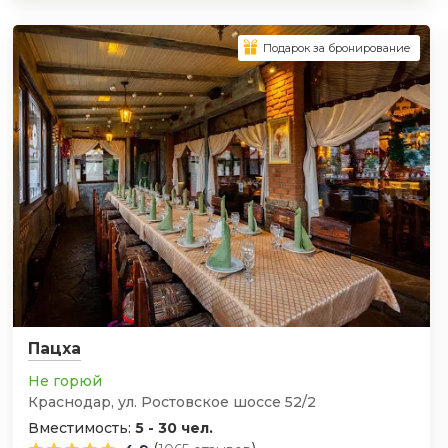
Подарок за бронирование
Пацха
Не горюй
Краснодар, ул. Ростовское шоссе 52/2
Вместимость:
5 - 30 чел.