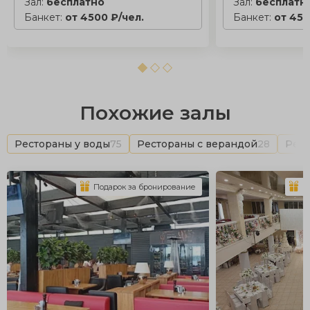
Зал:
бесплатно
Зал:
бесплатн
Банкет:
от 4500 ₽/чел.
Банкет:
от 450
Похожие залы
Рестораны у воды
75
Рестораны с верандой
28
Рест
Подарок за бронирование
П