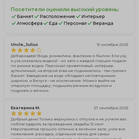
Посетители оценили высокий уровень:
Банкет
Расположение
Интерьер
Атмосфера
Еда
Персонал
Веранда
Uncle_Julius
19 октября 2025
Дебаркадер! Вода, романтика, фантазии о былом. Ели уху,
и уха оказалась жидкой - но зато к каждой порции подали
по рюмке водки. Персонал приветливый, интерьер
аутентичный, на второй этаж не поднимались - там гремел
банкет. Заведения на воде обладают неповторимым
шармом, и Белуга - не исключение. Можно выйти на
открытую площадку, подышать речным воздухом и
подумать о вечном.
Екатерина М.
27 сентября 2025
Добрый день! Только вернулись с отпуска и не успели вас
поблагодарить за проведение свадьбы 12 сент.
Мероприятие прошло отлично в зелёном зале, учли все
пожелания: рассадка, отдельное меню для самых
маленьких гостей, индивидуальный алкоголь на каждый