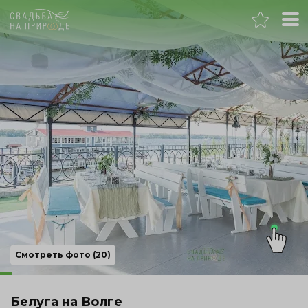
Самара
Банкет
Свадьба
День рождения
Выпускной
Корпоратив
Смотреть фото (20)
Новогодний корпоратив
Белуга на Волге