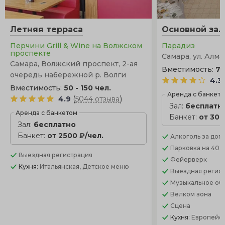
Летняя терраса
Основной зал
Перчини Grill & Wine на Волжском
Парадиз
проспекте
Самара, ул. Алма
Самара, Волжский проспект, 2-ая
Вместимость:
70
очередь набережной р. Волги
4.3
Вместимость:
50 - 150 чел.
Аренда с банкет
(
)
4.9
5044 отзыва
Зал:
бесплатн
Аренда с банкетом
Банкет:
от 300
Зал:
бесплатно
Банкет:
от 2500 ₽/чел.
Алкоголь
за доп.
Парковка
на 40 
Выездная регистрация
Фейерверк
Кухня:
Итальянская, Детское меню
Выездная регис
Музыкальное об
Велком зона
Сцена
Кухня:
Европейск