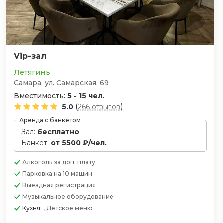
Vip-зал
Летягинъ
Самара, ул. Самарская, 69
Вместимость:
5 - 15 чел.
(
)
5.0
266 отзывов
Аренда с банкетом
Зал:
бесплатно
Банкет:
от 5500 ₽/чел.
Алкоголь
за доп. плату
Парковка
на 10 машин
Выездная регистрация
Музыкальное оборудование
Кухня:
, Детское меню