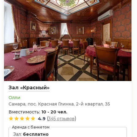
Зал «Красный»
Олли
Самара, пос. Красная Глинка, 2-й квартал, 35
Вместимость:
10 - 20 чел.
(
)
4.9
345 отзывов
Аренда с банкетом
Зал:
бесплатно