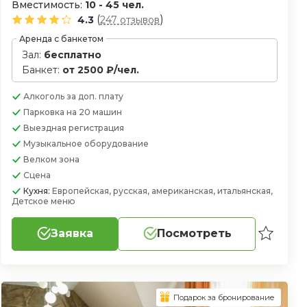
Вместимость:
10 - 45 чел.
(
)
4.3
247 отзывов
Аренда с банкетом
Зал:
бесплатно
Банкет:
от 2500 ₽/чел.
Алкоголь
за доп. плату
Парковка
на 20 машин
Выездная регистрация
Музыкальное оборудование
Велком зона
Сцена
Кухня:
Европейская, русская, американская, итальянская,
Детское меню
Заявка
Посмотреть
Подарок за бронирование