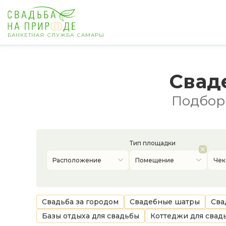
БАНКЕТНАЯ СЛУЖБА САМАРЫ
Самара
Свад
Банкет
Подборк
Свадьба
День рождения
Тип площадки
Расположение
Помещение
Чек
Выпускной
Корпоратив
Свадьба за городом
Свадебные шатры
Сва
Базы отдыха для свадьбы
Коттеджи для свад
Новогодний корпоратив