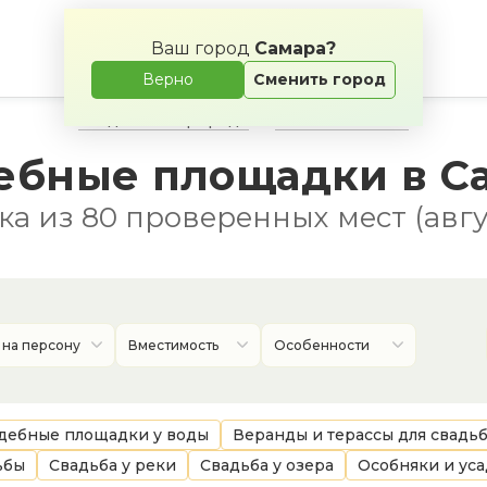
Ваш город
Самара?
Верно
Сменить город
Свадьба на природе
Банкетные залы
ебные площадки в С
а из 80 проверенных мест (авгу
 на персону
Вместимость
Особенности
дебные площадки у воды
Веранды и терассы для свадь
ьбы
Свадьба у реки
Свадьба у озера
Особняки и уса