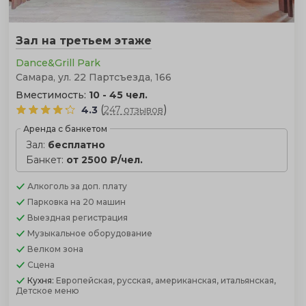
Зал на третьем этаже
Dance&Grill Park
Самара, ул. 22 Партсъезда, 166
Вместимость:
10 - 45 чел.
(
)
4.3
247 отзывов
Аренда с банкетом
Зал:
бесплатно
Банкет:
от 2500 ₽/чел.
Алкоголь
за доп. плату
Парковка
на 20 машин
Выездная регистрация
Музыкальное оборудование
Велком зона
Сцена
Кухня:
Европейская, русская, американская, итальянская,
Детское меню