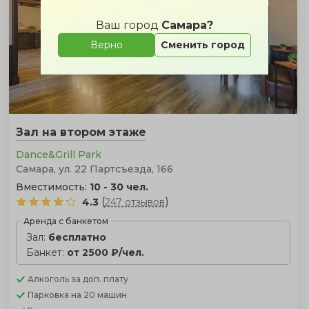
Ваш город
Самара?
Верно
Сменить город
Зал на втором этаже
Dance&Grill Park
Самара, ул. 22 Партсъезда, 166
Вместимость:
10 - 30 чел.
(
)
4.3
247 отзывов
Аренда с банкетом
Зал:
бесплатно
Банкет:
от 2500 ₽/чел.
Алкоголь
за доп. плату
Парковка
на 20 машин