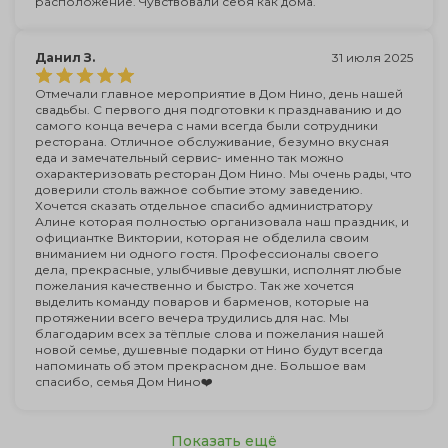
расположение. Чувствовали себя как дома.
Данил З.
31 июля 2025
Отмечали главное мероприятие в Дом Нино, день нашей
свадьбы. С первого дня подготовки к празднаванию и до
самого конца вечера с нами всегда были сотрудники
ресторана. Отличное обслуживание, безумно вкусная
еда и замечательный сервис- именно так можно
охарактеризовать ресторан Дом Нино. Мы очень рады, что
доверили столь важное событие этому заведению.
Хочется сказать отдельное спасибо администратору
Алине которая полностью организовала наш праздник, и
официантке Виктории, которая не обделила своим
вниманием ни одного гостя. Профессионалы своего
дела, прекрасные, улыбчивые девушки, исполнят любые
пожелания качественно и быстро. Так же хочется
выделить команду поваров и барменов, которые на
протяжении всего вечера трудились для нас. Мы
благодарим всех за тёплые слова и пожелания нашей
новой семье, душевные подарки от Нино будут всегда
напоминать об этом прекрасном дне. Большое вам
спасибо, семья Дом Нино❤️
Показать ещё