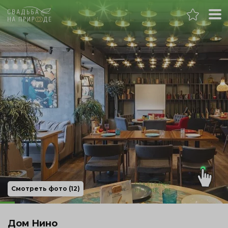
Самара
Банкет
Свадьба
День рождения
Выпускной
Корпоратив
Смотреть фото (12)
Новогодний корпоратив
Дом Нино