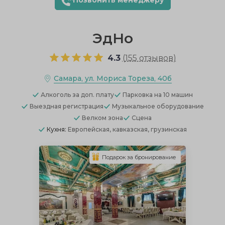
Позвонить менеджеру
ЭдНо
4.3
(
155 отзывов
)
Самара, ул. Мориса Тореза, 40б
Алкоголь
за доп. плату
Парковка
на 10 машин
Выездная регистрация
Музыкальное оборудование
Велком зона
Сцена
Кухня:
Европейская, кавказская, грузинская
Подарок за бронирование