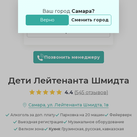
Аренда с банкетом
Ваш город
Самара?
Зал:
бесплатно
Банкет:
от 3000 ₽/чел.
Верно
Сменить город
Аренда без еды
15000 ₽ за закрытие зала
Позвонить менеджеру
Дети Лейтенанта Шмидта
4.4
(
545 отзывов
)
Самара, ул. Лейтенанта Шмидта, 1в
Алкоголь
за доп. плату
Парковка
на 20 машин
Фейерверк
Выездная регистрация
Музыкальное оборудование
Велком зона
Кухня:
Грузинская, русская, кавказская