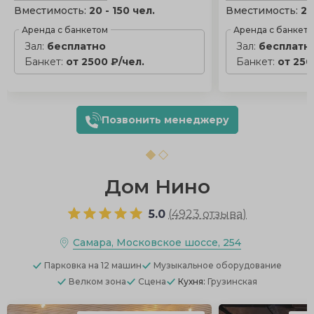
Вместимость:
20 - 150 чел.
Вместимость:
20
Аренда с банкетом
Аренда с банкет
Зал:
бесплатно
Зал:
бесплатн
Банкет:
от 2500 ₽/чел.
Банкет:
от 250
Позвонить менеджеру
Дом Нино
5.0
(
4923 отзыва
)
Самара, Московское шоссе, 254
Парковка
на 12 машин
Музыкальное оборудование
Велком зона
Сцена
Кухня:
Грузинская