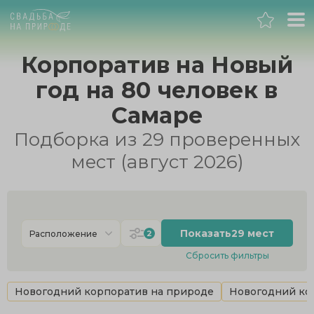
Самара
Корпоратив на Новый
год на 80 человек в
Банкет
Самаре
Свадьба
Подборка из 29 проверенных
мест (август 2026)
День рождения
Выпускной
Показать
29 мест
2
Расположение
Корпоратив
Сбросить фильтры
Новогодний корпоратив
Новогодний корпоратив на природе
Новогодний кор