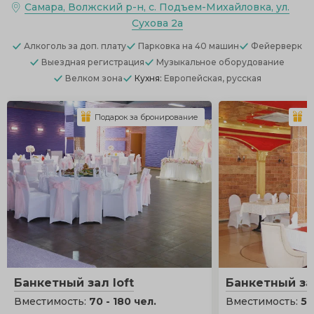
Самара, Волжский р-н, с. Подъем-Михайловка, ул.
Сухова 2а
Алкоголь
за доп. плату
Парковка
на 40 машин
Фейерверк
Выездная регистрация
Музыкальное оборудование
Велком зона
Кухня:
Европейская, русская
Подарок за бронирование
П
Банкетный зал loft
Банкетный зал
Вместимость:
70 - 180 чел.
Вместимость:
50