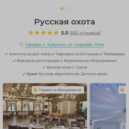
Русская охота
5.0
(
665 отзывов
)
Самара, с. Курумоч, ул. Садовая, 100а
Алкоголь
за доп. плату
Парковка
на 100 машин
Фейерверк
Выездная регистрация
Музыкальное оборудование
Велком зона
Сцена
Кухня:
Русская, европейская, Детское меню
Подарок за бронирование
П