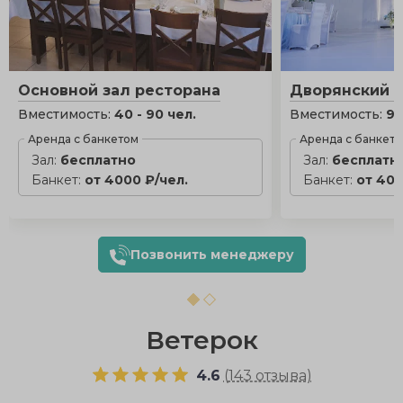
Основной зал ресторана
Дворянский 
Вместимость:
40 - 90 чел.
Вместимость:
90
Аренда с банкетом
Аренда с банкет
Зал:
бесплатно
Зал:
бесплатн
Банкет:
от 4000 ₽/чел.
Банкет:
от 400
Позвонить менеджеру
Ветерок
4.6
(
143 отзыва
)