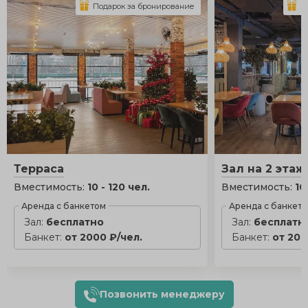
Подарок за бронирование
П
Терраса
Зал на 2 этаж
Вместимость:
10 - 120 чел.
Вместимость:
10
Аренда с банкетом
Аренда с банкет
Зал:
бесплатно
Зал:
бесплатн
Банкет:
от 2000 ₽/чел.
Банкет:
от 200
Позвонить менеджеру