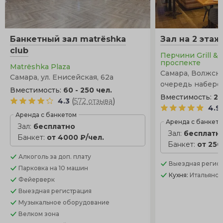
Банкетный зал matrёshka
Зал на 2 этаж
club
Перчини Grill &
проспекте
Matrёshka Plaza
Самара, Волжски
Самара, ул. Енисейская, 62а
очередь набере
Вместимость:
60 - 250 чел.
Вместимость:
20
(
)
4.3
572 отзыва
4.9
Аренда с банкетом
Аренда с банкет
Зал:
бесплатно
Зал:
бесплатн
Банкет:
от 4000 ₽/чел.
Банкет:
от 250
Алкоголь
за доп. плату
Выездная регис
Парковка
на 10 машин
Кухня:
Итальянск
Фейерверк
Выездная регистрация
Музыкальное оборудование
Велком зона