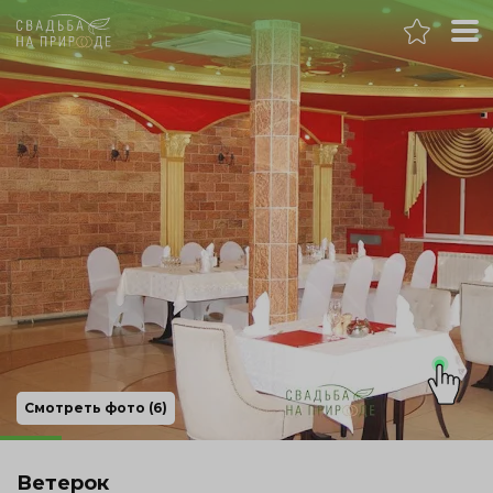
Самара
Банкет
Свадьба
День рождения
Выпускной
Корпоратив
Смотреть фото (6)
Новогодний корпоратив
Ветерок