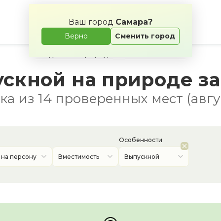
Ваш город
Самара?
Верно
Сменить город
Свадьба на природе
Банкетные залы
ускной на природе за
а из 14 проверенных мест (авгу
Особенности
 на персону
Вместимость
Выпускной