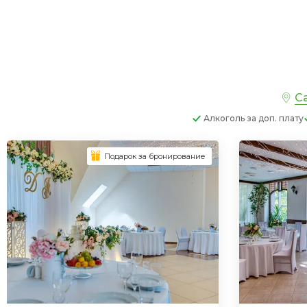
Са
Алкоголь
за доп. плату
Подарок за бронирование