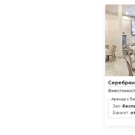
Серебрян
Вместимост
Аренда с б
Зал:
бесп
Банкет:
о