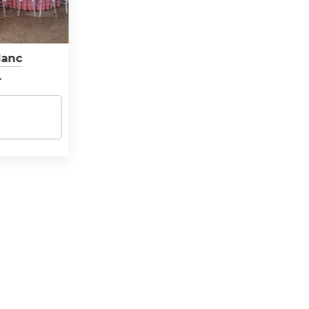
lanc
.