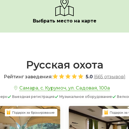
Выбрать место на карте
Русская охота
Рейтинг заведения:
5.0
(
665 отзывов
)
Самара, с. Курумоч, ул. Садовая, 100а
верк
Выездная регистрация
Музыкальное оборудование
Велко
Подарок за бронирование
Подарок за