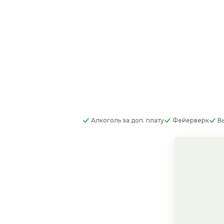
Алкоголь
за доп. плату
Фейерверк
В