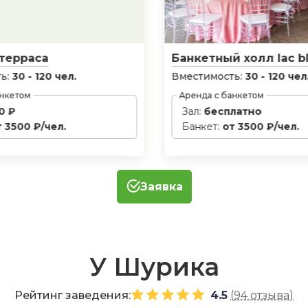
 терраса
Банкетный холл lac b
ь:
30 - 120 чел.
Вместимость:
30 - 120 чел
анкетом
Аренда с банкетом
0 ₽
Зал:
бесплатно
т 3500 ₽/чел.
Банкет:
от 3500 ₽/чел.
Заявка
У Шурика
Рейтинг заведения:
4.5
(
94 отзыва
)