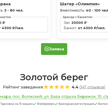
орана
Шатер «Олимпия»
ь:
5 - 80 чел.
Вместимость:
40 - 100 чел
анкетом
Аренда с банкетом
0 ₽
Зал:
20000 ₽
т 4500 ₽/чел.
Банкет:
от 4500 ₽/чел.
Заявка
Золотой берег
Рейтинг заведения:
4.4
(
147 отзывов
)
мара, пос. Волжский, ул. База отдыха Бережок, 10, стр
Парковка
на 15 машин
Фейерверк
Выездная регистрация
Велко