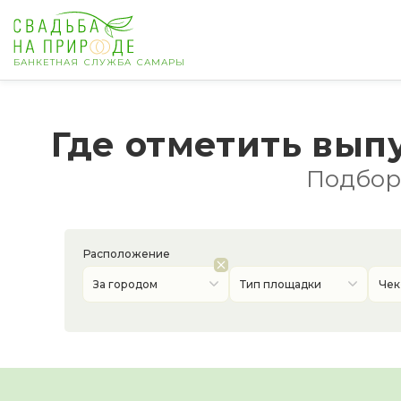
БАНКЕТНАЯ СЛУЖБА САМАРЫ
Самара
Где отметить вып
Банкет
Подборк
Свадьба
День рождения
Расположение
За городом
Тип площадки
Чек
Выпускной
Корпоратив
Новогодний корпоратив