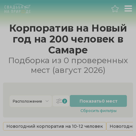
Самара
Корпоратив на Новый
год на 200 человек в
Банкет
Самаре
Свадьба
Подборка из 0 проверенных
мест (август 2026)
День рождения
Выпускной
Показать
0 мест
2
Расположение
Корпоратив
Сбросить фильтры
Новогодний корпоратив
Новогодний корпоратив на 10-12 человек
Новогодний