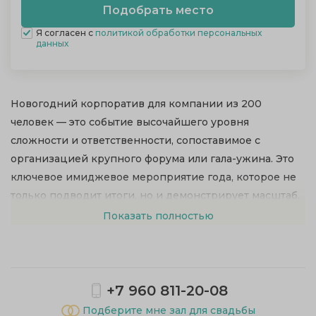
Я согласен с
политикой обработки персональных
данных
Новогодний корпоратив для компании из 200
человек — это событие высочайшего уровня
сложности и ответственности, сопоставимое с
организацией крупного форума или гала-ужина. Это
ключевое имиджевое мероприятие года, которое не
только подводит итоги, но и демонстрирует масштаб,
стабильность и статус компании. Безупречная
Показать полностью
организация такого праздника требует привлечения
целой команды профессионалов и выбора площадки,
соответствующей самым высоким требованиям.
+7 960 811-20-08
Ключевые аспекты праздника
Подберите мне зал для свадьбы