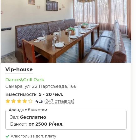
Vip-house
Dance&Grill Park
Самара, ул. 22 Партсъезда, 166
Вместимость:
5 - 20 чел.
(
)
4.3
247 отзывов
Аренда с банкетом
Зал:
бесплатно
Банкет:
от 2500 ₽/чел.
Алкоголь
за доп. плату