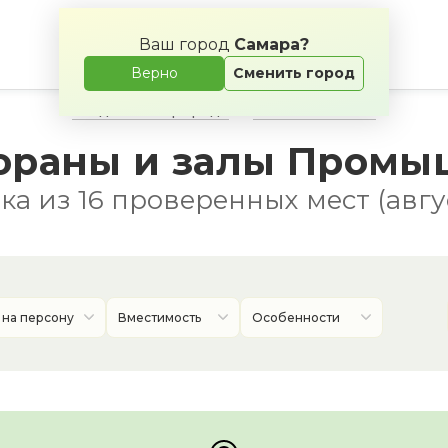
Ваш город
Самара?
Верно
Сменить город
Свадьба на природе
Банкетные залы
ораны и залы Промы
а из 16 проверенных мест (авгу
 на персону
Вместимость
Особенности