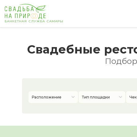
БАНКЕТНАЯ СЛУЖБА САМАРЫ
Самара
Свадебные рест
Банкет
Подборк
Свадьба
День рождения
Расположение
Тип площадки
Чек
Выпускной
Корпоратив
Новогодний корпоратив