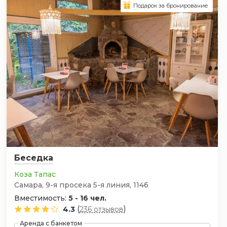
Подарок за бронирование
Беседка
Коза Тапас
Самара, 9-я просека 5-я линия, 114б
Вместимость:
5 - 16 чел.
(
)
4.3
236 отзывов
Аренда с банкетом