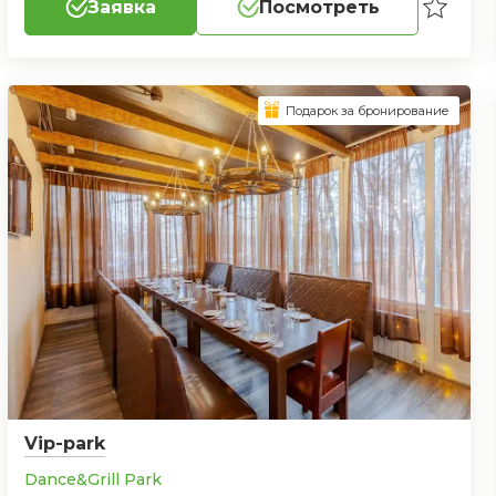
Заявка
Посмотреть
Подарок за бронирование
Vip-park
Dance&Grill Park