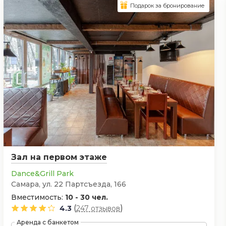
Подарок за бронирование
Зал на первом этаже
Dance&Grill Park
Самара, ул. 22 Партсъезда, 166
Вместимость:
10 - 30 чел.
(
)
4.3
247 отзывов
Аренда с банкетом