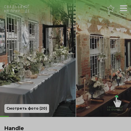
Самара
Банкет
Свадьба
День рождения
Выпускной
Корпоратив
Смотреть фото (20)
Новогодний корпоратив
Handle