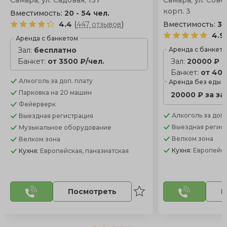
Самара, ул. Садовая, 137
Самара, ул. Сове
корп. 3
Вместимость:
20 - 54 чел.
(
)
4.4
447 отзывов
Вместимость:
30
4.9
Аренда с банкетом
Зал:
бесплатно
Аренда с банкет
Банкет:
от 3500 ₽/чел.
Зал:
20000 ₽
Банкет:
от 400
Алкоголь
за доп. плату
Аренда без еды
Парковка
на 20 машин
20000 ₽ за за
Фейерверк
Алкоголь
за доп.
Выездная регистрация
Выездная регис
Музыкальное оборудование
Велком зона
Велком зона
Кухня:
Европейс
Кухня:
Европейская, паназиатская
Посмотреть
П