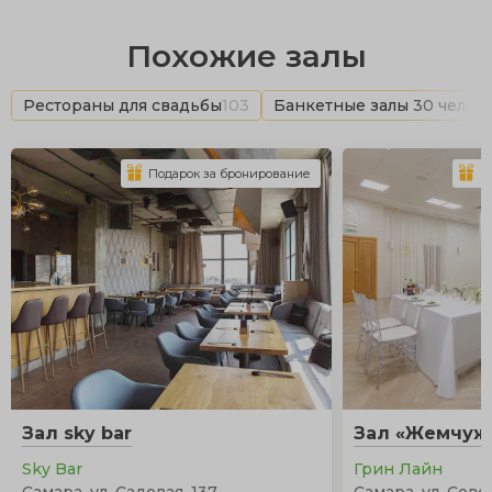
Похожие залы
Рестораны для свадьбы
103
Банкетные залы 30 челов
Подарок за бронирование
П
Зал sky bar
Зал «Жемчуж
Sky Bar
Грин Лайн