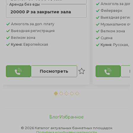
Алкоголь
за доп.
Аренда без еды
Фейерверк
20000 ₽ за закрытие зала
Выездная регис
Алкоголь
за доп. плату
Музыкальное об
Выездная регистрация
Велком зона
Велком зона
Сцена
Кухня:
Европейская
Кухня:
Русская, 
Посмотреть
П
Блог
Избранное
© 2026 Каталог актуальных банкетных площадок
Политика конфиденциальности