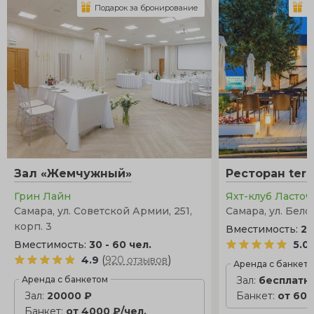
Подарок за бронирование
П
Зал «Жемчужный»
Ресторан terr
Грин Лайн
Яхт-клуб Ласточ
Самара, ул. Советской Армии, 251,
Самара, ул. Бело
корп. 3
Вместимость:
25
Вместимость:
30 - 60 чел.
5.0
(
)
4.9
920 отзывов
Аренда с банкет
Аренда с банкетом
Зал:
бесплатн
Зал:
20000 ₽
Банкет:
от 600
Банкет:
от 4000 ₽/чел.