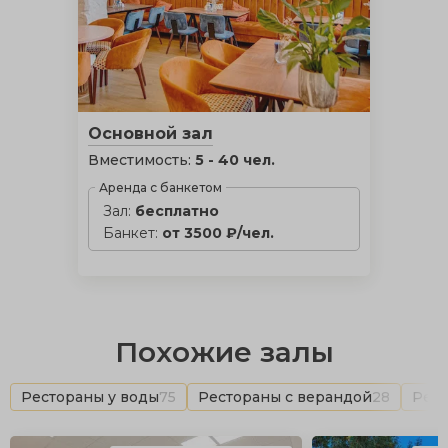
Основной зал
Вместимость:
5 - 40 чел.
Аренда с банкетом
Зал:
бесплатно
Банкет:
от 3500 ₽/чел.
Похожие залы
Рестораны у воды
75
Рестораны с верандой
28
Рест