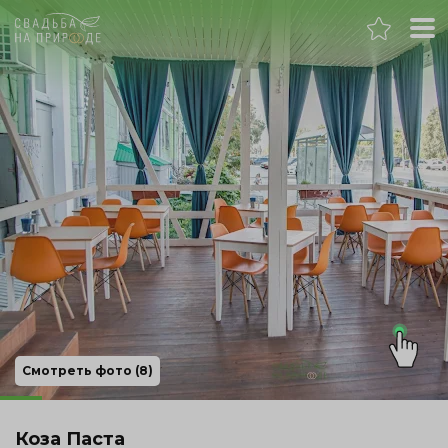
Самара
Банкет
Свадьба
День рождения
Выпускной
Корпоратив
Смотреть фото (8)
Новогодний корпоратив
Коза Паста