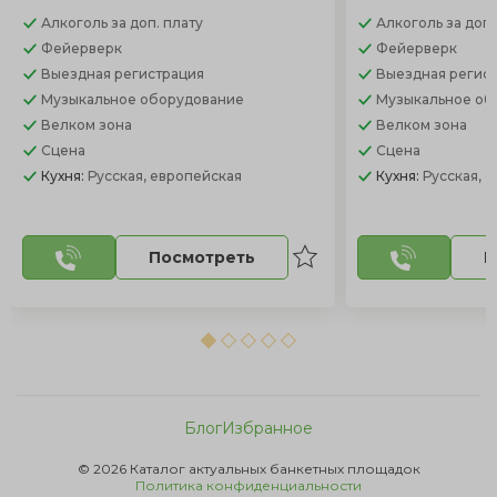
Алкоголь
за доп. плату
Алкоголь
за доп.
Фейерверк
Фейерверк
Выездная регистрация
Выездная регис
Музыкальное оборудование
Музыкальное об
Велком зона
Велком зона
Сцена
Сцена
Кухня:
Русская, европейская
Кухня:
Русская, 
Посмотреть
П
Блог
Избранное
© 2026 Каталог актуальных банкетных площадок
Политика конфиденциальности