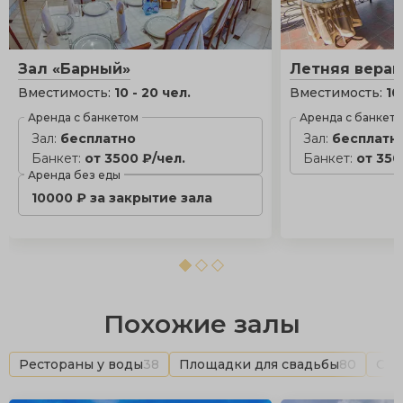
Зал «Барный»
Летняя вера
Вместимость:
10 - 20 чел.
Вместимость:
10
Аренда с банкетом
Аренда с банкет
Зал:
бесплатно
Зал:
бесплатн
Банкет:
от 3500 ₽/чел.
Банкет:
от 350
Аренда без еды
10000 ₽ за закрытие зала
Похожие залы
Рестораны у воды
38
Площадки для свадьбы
80
Сва