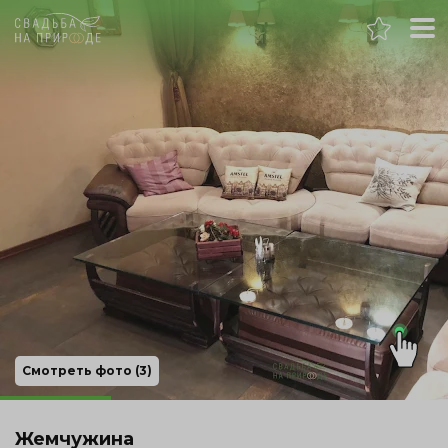
Самара
Банкет
Свадьба
День рождения
Выпускной
Корпоратив
Смотреть фото (3)
Новогодний корпоратив
Жемчужина