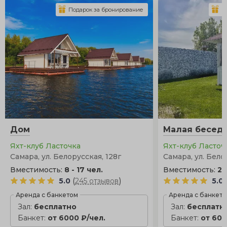
Подарок за бронирование
П
Дом
Малая бесед
Яхт-клуб Ласточка
Яхт-клуб Ласточ
Самара, ул. Белорусская, 128г
Самара, ул. Бело
Вместимость:
8 - 17 чел.
Вместимость:
2 
(
)
5.0
245 отзывов
5.0
Аренда с банкетом
Аренда с банкет
Зал:
бесплатно
Зал:
бесплатн
Банкет:
от 6000 ₽/чел.
Банкет:
от 600