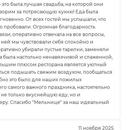
это была лучшая свадьба, на которой они
оворим за потрясающую кухню! Еда была
гновенно. От всех гостей мы услышали, что
бо пробовали. Огромная благодарность
язи, оперативно отвечала на все вопросы,
 ней мы чувствовали себя спокойно и
ративно убирали пустые тарелки, заменяли
та была настолько ненавязчивой и слаженной,
большим плюсом ресторана является уютный
яться подышать свежим воздухом, пообщаться
обно это было для наших пожилых
его самого важного праздника, настоятельно
не только вкуснейшую еду, но и
еру. Спасибо "Мельнице" за наш идеальный
11 ноября 2025