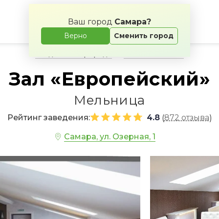
Ваш город
Самара?
Верно
Сменить город
Свадьба на природе
Банкетные залы
Зал «Европейский»
Мельница
Рейтинг заведения:
4.8
872 отзыва
(
)
Самара, ул. Озерная, 1