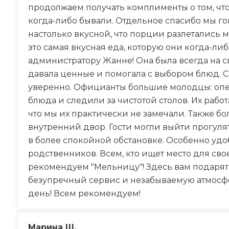
продолжаем получать комплименты о том, что 
когда-либо бывали. Отдельное спасибо мы г
настолько вкусной, что порции разлетались м
это самая вкусная еда, которую они когда-ли
администратору Жанне! Она была всегда на св
давала ценные и помогала с выбором блюд. С
уверенно. Официанты большие молодцы: опе
блюда и следили за чистотой столов. Их рабо
что мы их практически не замечали. Также 
внутренний двор. Гости могли выйти прогул
в более спокойной обстановке. Особенно уд
родственников. Всем, кто ищет место для сво
рекомендуем "Мельницу"! Здесь вам подарят 
безупречный сервис и незабываемую атмосф
день! Всем рекомендуем!
Марина Ш.