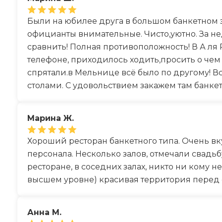
Были на юбилее друга в большом банкетном з
официанты внимательные. Чисто,уютно. За нед
сравнить! Полная противоположность! В А ля
телефоне, приходилось ходить,просить о чем 
спрятали.в Мельнице всё было по другому! Вс
столами. С удовольствием закажем там банке
Марина Ж.
Хороший ресторан банкетного типа. Очень в
персонала. Несколько залов, отмечали свадьб
ресторане, в соседних залах, никто ни кому 
высшем уровне) красивая территория перед
Анна М.