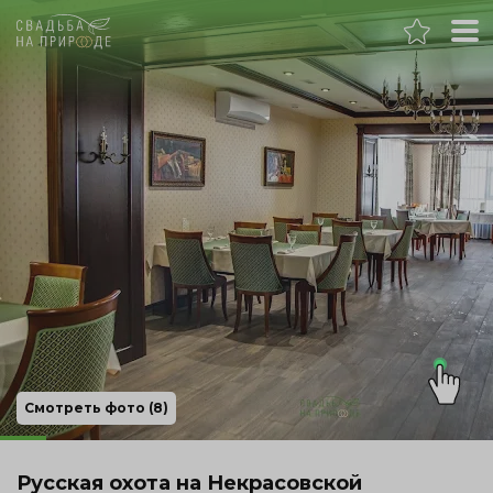
Самара
Банкет
Свадьба
День рождения
Выпускной
Корпоратив
Смотреть фото (8)
Новогодний корпоратив
Русская охота на Некрасовской