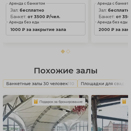
Аренда с банкетом
Аренда с банкет
Зал:
бесплатно
Зал:
бесплатн
Банкет:
от 3500 ₽/чел.
Банкет:
от 350
Аренда без еды
Аренда без еды
1000 ₽ за закрытие зала
2000 ₽ за зак
Похожие залы
Банкетные залы 30 человек
110
Площадки для свадьб
Подарок за бронирование
П