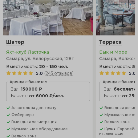
Шатер
Терраса
Яхт-клуб Ласточка
Бык и Море
Самара, ул. Белорусская, 128г
Самара, Волжски
Вместимость:
20 - 150 чел.
Вместимость:
5 
(
)
5.0
245 отзывов
5.0
Аренда с банкетом
Аренда с банкет
Зал:
150000 ₽
Зал:
бесплатн
Банкет:
от 6000 ₽/чел.
Банкет:
от 250
Алкоголь
за доп. плату
Выездная регис
Фейерверк
Музыкальное об
Выездная регистрация
Велком зона
Музыкальное оборудование
Кухня:
Европейск
итальянская
Велком зона