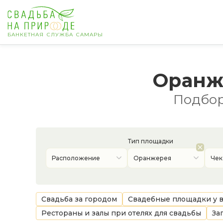
БАНКЕТНАЯ СЛУЖБА САМАРЫ
Самара
Оранж
Банкет
Подбор
Свадьба
День рождения
Тип площадки
Расположение
Оранжерея
Чек
Выпускной
Корпоратив
Свадьба за городом
Свадебные площадки у 
Рестораны и залы при отелях для свадьбы
За
Новогодний корпоратив