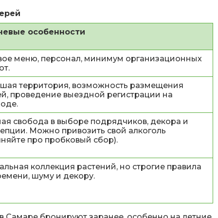
ерей
чевые особенности
вое меню, персонал, минимум организационных
от.
шая территория, возможность размещения
ей, проведение выездной регистрации на
оде.
ая свобода в выборе подрядчиков, декора и
епции. Можно привозить свой алкоголь
чняйте про пробковый сбор).
альная коллекция растений, но строгие правила
ремени, шуму и декору.
в Самаре бронируют заранее, особенно на летние