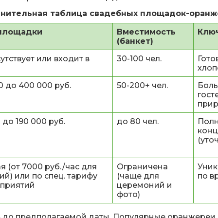
внительная таблица свадебных площадок-оранж
площадки
Вместимость
Клю
(банкет)
утствует или входит в
30-100 чел.
Гото
хлоп
0 до 400 000 руб.
50-200+ чел.
Боль
гост
прир
 до 190 000 руб.
до 80 чел.
Полн
конц
(уто
я (от 7000 руб./час для
Ограничена
Уник
ий) или по спец. тарифу
(чаще для
по в
оприятий
церемоний и
фото)
в до предполагаемой даты. Популярные оранжереи 