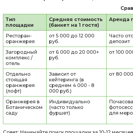
Сра
Тип
Средняя стоимость
Аренда 
площадки
(банкет на 1 гостя)
Ресторан-
от 5 000 до 12 000
Часто отс
оранжерея
руб.
депозит
Загородный
от 6 000 до 20 000+
от 100 00
комплекс /
руб.
отель
Отдельно
Зависит от
от 80 000
стоящая
кейтеринга (в
оранжерея
среднем 4 000 - 8
(лофт)
000 руб.)
Оранжерея в
Индивидуально
Почасова
Ботаническом
(часто только
фотосесс
саду
фуршет)
для мер
Совет:
Начинайте поиск площадки за 10-12 месяце