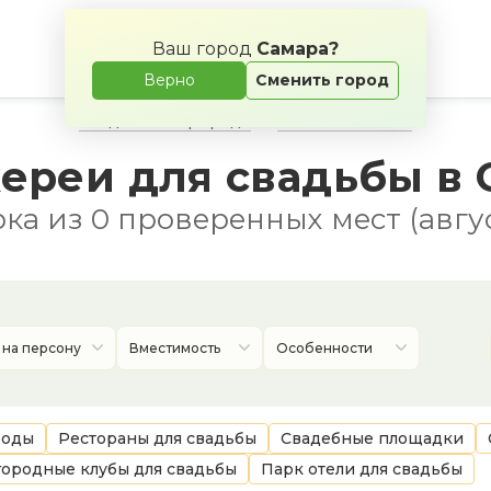
Ваш город
Самара?
Верно
Сменить город
Свадьба на природе
Банкетные залы
ереи для свадьбы в 
ка из 0 проверенных мест (авгус
 на персону
Вместимость
Особенности
воды
Рестораны для свадьбы
Свадебные площадки
городные клубы для свадьбы
Парк отели для свадьбы