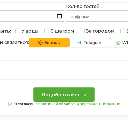
Кол-во гостей
ыть:
У воды
С шатром
За городом
и связаться:
Звонок
Telegram
Wh
Я согласен с
политикой обработки персональных данных