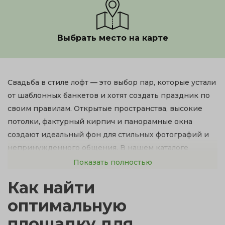
Выбрать место на карте
Свадьба в стиле лофт — это выбор пар, которые устали
от шаблонных банкетов и хотят создать праздник по
своим правилам. Открытые пространства, высокие
потолки, фактурный кирпич и панорамные окна
создают идеальный фон для стильных фотографий и
непринужденного общения. В нашем каталоге
собраны лучшие лофты Челябинска: от уютных
Показать полностью
камерных студий до масштабных индустриальных
Как найти
площадок.
оптимальную
Ниже представлен полный список свободных
площадку для
площадок с актуальными ценами. Используйте