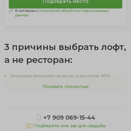
Я согласен с
политикой обработки персональных
данных
3 причины выбрать лофт,
а не ресторан:
Экономия бюджета на меню и алкоголе.
90%
лофтов разрешают приносить свои напитки без
Показать полностью
пробкового сбора и заказывать любой сторонний
кейтеринг. Это позволяет сократить расходы на еду
до 30-40%.
+7 909 069-15-44
Никаких ограничений по времени.
Многие
площадки находятся в промышленных зонах или
Подберите мне зал для свадьбы