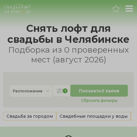
Челябинск
Снять лофт для
свадьбы в Челябинске
Банкет
Подборка из 0 проверенных
Свадьба
мест (август 2026)
День рождения
Выпускной
Показать
0 залов
1
Расположение
Сбросить фильтры
Корпоратив
Свадьба за городом
Свадебные площадки у воды
В
Новогодний корпоратив