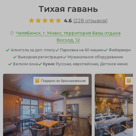
Тихая гавань
4.6
(
228 отзывов
)
Челябинск, г. Миасс, территория базы отдыха
Восход, 12
Алкоголь
за доп. плату
Парковка
на 60 машин
Фейерверк
Выездная регистрация
Музыкальное оборудование
Велком зона
Кухня:
Русская, европейская, Детское меню
Подарок за бронирование
П