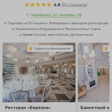
рек, озер и водохранилищ. Здесь вы найдете все для
4.8
(
114 отзывов
)
идеального мероприятия: от элегантных ресторанов с
панорамными верандами и белоснежных шатров до
Челябинск, ул. Чапаева, 118
яхт-клубов и пляжных комплексов. Изучите наш
Парковка
на 150 машин
Фейерверк
Выездная регистрация
каталог и выберите место, которое подарит вашей
Музыкальное оборудование
Велком зона
Сцена
команде незабываемые эмоции!
Кухня:
Русская, европейская, Детское меню
Подарок за бронирование
П
Ресторан «Березка»
Банкетный за