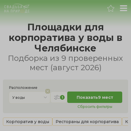
Челябинск
Площадки для
корпоратива у воды в
Банкет
Челябинске
Свадьба
Подборка из 9 проверенных
мест (август 2026)
День рождения
Выпускной
Расположение
Показать
9 мест
1
У воды
Корпоратив
Сбросить фильтры
Новогодний корпоратив
Корпоратив у воды
Рестораны для корпоратива
Ко