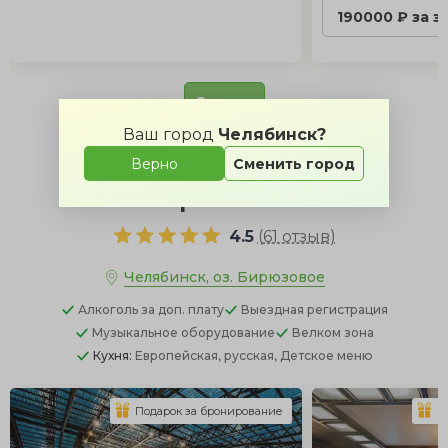
190000 ₽ за з
Заявка
Ваш город
Челябинск?
Верно
Сменить город
Бирюзовое
4.5
(
61 отзыв
)
Челябинск, оз. Бирюзовое
Алкоголь
за доп. плату
Выездная регистрация
Музыкальное оборудование
Велком зона
Кухня:
Европейская, русская, Детское меню
Подарок за бронирование
П