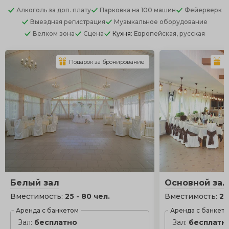
Алкоголь
за доп. плату
Парковка
на 100 машин
Фейерверк
Выездная регистрация
Музыкальное оборудование
Велком зона
Сцена
Кухня:
Европейская, русская
Подарок за бронирование
П
Белый зал
Основной зал
Вместимость:
25 - 80 чел.
Вместимость:
25
Аренда с банкетом
Аренда с банкет
Зал:
бесплатно
Зал:
бесплатн