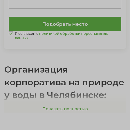
Я согласен с
политикой обработки персональных
данных
Организация
корпоратива на природе
у воды в Челябинске:
идеи и советы
Показать полностью
Чтобы помочь вам с выбором, мы собрали полезную