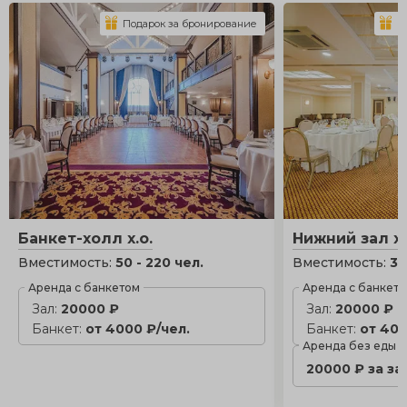
Подарок за бронирование
П
Банкет-холл х.о.
Нижний зал х.
Вместимость:
50 - 220 чел.
Вместимость:
30
Аренда с банкетом
Аренда с банкет
Зал:
20000 ₽
Зал:
20000 ₽
Банкет:
от 4000 ₽/чел.
Банкет:
от 400
Аренда без еды
20000 ₽ за за