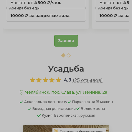
Банкет:
от 4500 ₽/чел.
Банкет:
от 450
Аренда без еды
Аренда без еды
10000 ₽ за закрытие зала
10000 ₽ за за
Заявка
Усадьба
4.7
(
25 отзывов
)
Челябинск, пос. Слава, ул. Ленина, 2а
Алкоголь
за доп. плату
Парковка
на 15 машин
Выездная регистрация
Велком зона
Кухня:
Европейская, русская
Подарок за бронирование