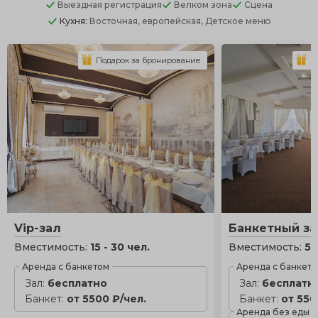
Выездная регистрация
Велком зона
Сцена
Кухня:
Восточная, европейская, Детское меню
Подарок за бронирование
П
Vip-зал
Банкетный за
Вместимость:
15 - 30 чел.
Вместимость:
50
Аренда с банкетом
Аренда с банкет
Зал:
бесплатно
Зал:
бесплатн
Банкет:
от 5500 ₽/чел.
Банкет:
от 550
Аренда без еды