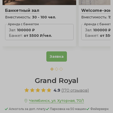
Банкетный зал
Welcome-зон
Вместимость:
30 - 100 чел.
Вместимость:
15
Аренда с банкетом
Аренда с банкет
Зал:
100000 ₽
Зал:
100000 ₽
Банкет:
от 5500 ₽/чел.
Банкет:
от 550
Заявка
Grand Royal
4.9
(
170 отзывов
)
Челябинск, ул. Хуторная, 70/1
Алкоголь
за доп. плату
Парковка
на 50 машин
Фейерверк