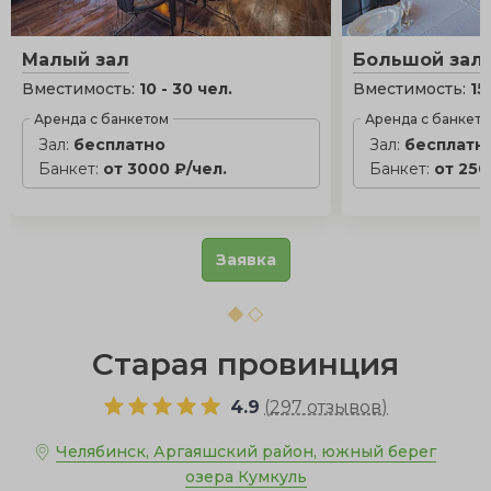
Малый зал
Большой зал
Вместимость:
10 - 30 чел.
Вместимость:
15
Аренда с банкетом
Аренда с банкет
Зал:
бесплатно
Зал:
бесплатн
Банкет:
от 3000 ₽/чел.
Банкет:
от 250
Заявка
Старая провинция
4.9
(
297 отзывов
)
Челябинск, Аргаяшский район, южный берег
озера Кумкуль