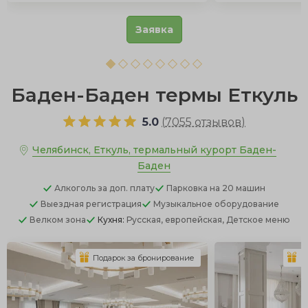
Заявка
Баден-Баден термы Еткуль
5.0
(
7055 отзывов
)
Челябинск, Еткуль, термальный курорт Баден-
Баден
Алкоголь
за доп. плату
Парковка
на 20 машин
Выездная регистрация
Музыкальное оборудование
Велком зона
Кухня:
Русская, европейская, Детское меню
Подарок за бронирование
П