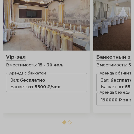
Vip-зал
Банкетный за
Вместимость:
15 - 30 чел.
Вместимость:
50
Аренда с банкетом
Аренда с банкет
Зал:
бесплатно
Зал:
бесплатн
Банкет:
от 5500 ₽/чел.
Банкет:
от 550
Аренда без еды
190000 ₽ за з