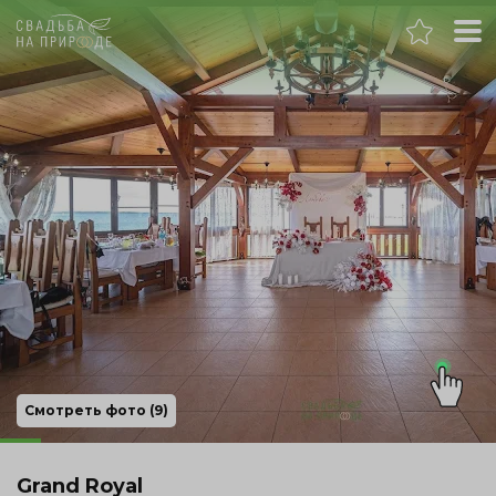
Челябинск
Банкет
Свадьба
День рождения
Выпускной
Корпоратив
Смотреть фото (9)
Новогодний корпоратив
Grand Royal