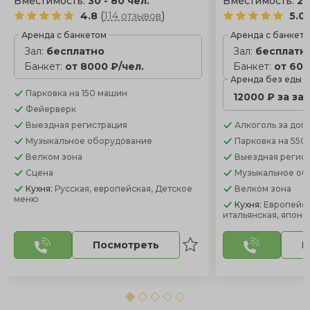
Вместимость:
30 - 80 чел.
Вместимость:
25
(
)
4.8
114 отзывов
5.0
Аренда с банкетом
Аренда с банкет
Зал:
бесплатно
Зал:
бесплатн
Банкет:
от 8000 ₽/чел.
Банкет:
от 600
Аренда без еды
Парковка
на 150 машин
12000 ₽ за за
Фейерверк
Выездная регистрация
Алкоголь
за доп.
Музыкальное оборудование
Парковка
на 550
Велком зона
Выездная регис
Сцена
Музыкальное об
Кухня:
Русская, европейская, Детское
Велком зона
меню
Кухня:
Европейск
итальянская, японс
Посмотреть
П