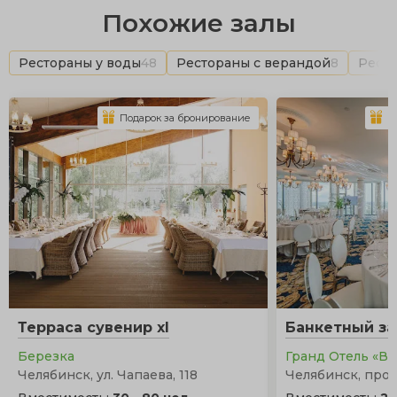
Похожие залы
Рестораны у воды
48
Рестораны с верандой
8
Ресто
Подарок за бронирование
П
Терраса сувенир xl
Банкетный за
Березка
Гранд Отель «В
Челябинск, ул. Чапаева, 118
Челябинск, прос