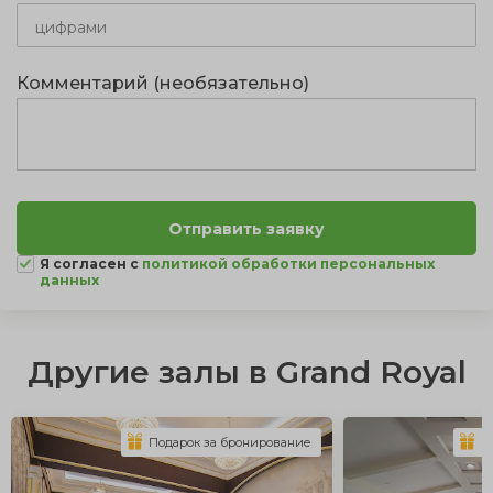
Комментарий (необязательно)
Я согласен с
политикой обработки персональных
данных
Другие залы в Grand Royal
Подарок за бронирование
П