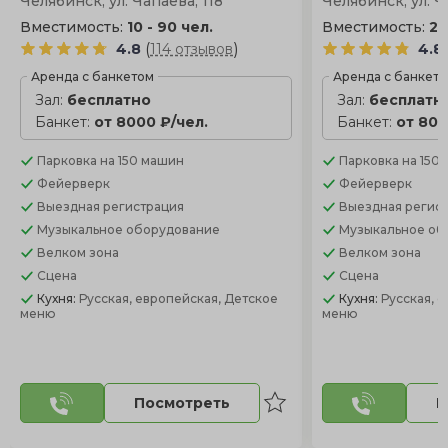
Челябинск, ул. Чапаева, 118
Челябинск, ул. Ч
Вместимость:
10 - 90 чел.
Вместимость:
20
(
)
4.8
114 отзывов
4.8
Аренда с банкетом
Аренда с банкет
Зал:
бесплатно
Зал:
бесплатн
Банкет:
от 8000 ₽/чел.
Банкет:
от 800
Парковка
на 150 машин
Парковка
на 150
Фейерверк
Фейерверк
Выездная регистрация
Выездная регис
Музыкальное оборудование
Музыкальное об
Велком зона
Велком зона
Сцена
Сцена
Кухня:
Русская, европейская, Детское
Кухня:
Русская, 
меню
меню
Посмотреть
П