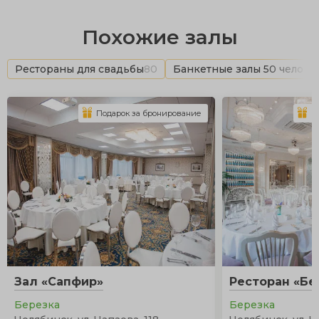
Похожие залы
Рестораны для свадьбы
80
Банкетные залы 50 челове
Подарок за бронирование
П
Зал «Сапфир»
Ресторан «Бе
Березка
Березка