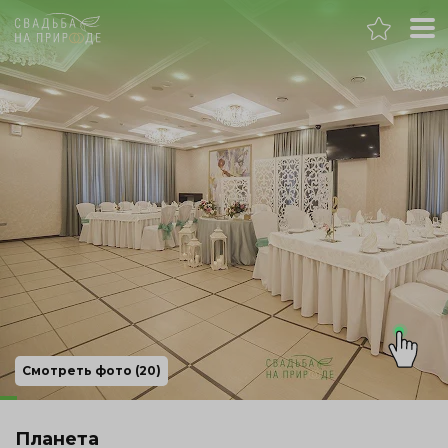
Челябинск
Банкет
Свадьба
День рождения
Выпускной
Корпоратив
Смотреть фото (20)
Новогодний корпоратив
Планета