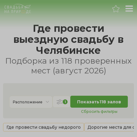
Челябинск
Где провести
выездную свадьбу в
Банкет
Челябинске
Свадьба
Подборка из 118 проверенных
мест (август 2026)
День рождения
Выпускной
Показать
118 залов
1
Расположение
Корпоратив
Сбросить фильтры
Новогодний корпоратив
Где провести свадьбу недорого
Дорогие места для с