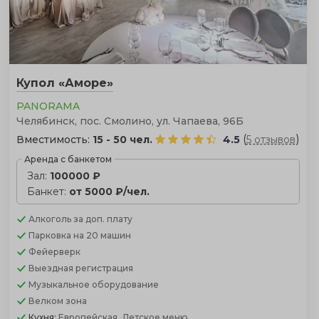
Купол «Аморе»
PANORAMA
Челябинск, пос. Смолино, ул. Чапаева, 96Б
(
)
Вместимость:
15 - 50 чел.
4.5
5 отзывов
Аренда с банкетом
Зал:
100000 ₽
Банкет:
от 5000 ₽/чел.
Алкоголь
за доп. плату
Парковка
на 20 машин
Фейерверк
Выездная регистрация
Музыкальное оборудование
Велком зона
Кухня:
Европейская, Детское меню