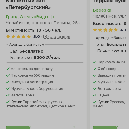
Банкетный зал
Терраса сувен
«Петербургский»
Березка
Челябинск, ул. Ч
Гранд Отель «Видгоф»
Челябинск, проспект Ленина, 26а
Вместимость:
30
4.8
Вместимость:
10 - 50 чел.
(
)
5.0
1820 отзывов
Аренда с банкет
Зал:
бесплатн
Аренда с банкетом
Банкет:
от 800
Зал:
бесплатно
Банкет:
от 6000 ₽/чел.
Парковка
на 150
Алкоголь
за доп. плату
Фейерверк
Парковка
на 550 машин
Выездная регис
Выездная регистрация
Музыкальное об
Музыкальное оборудование
Велком зона
Велком зона
Сцена
Кухня:
Европейская, русская,
Кухня:
Русская, 
итальянская, японская, Детское меню
меню