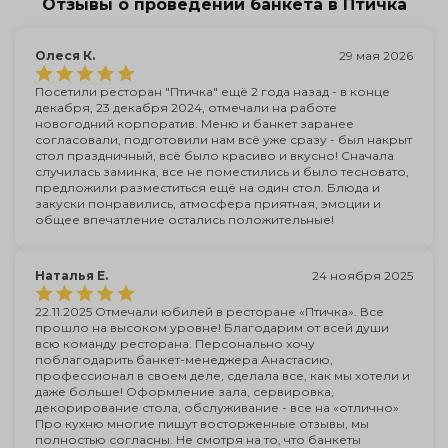
Отзывы о проведении банкета в Птичка
Олеся К.
29 мая 2026
Посетили ресторан "Птичка" ещё 2 года назад - в конце
декабря, 23 декабря 2024, отмечали на работе
новогодний корпоратив. Меню и банкет заранее
согласовали, подготовили нам всё уже сразу - был накрыт
стол праздничный, всё было красиво и вкусно! Сначала
случилась заминка, все не поместились и было тесновато,
предложили разместиться ещё на один стол. Блюда и
закуски понравились, атмосфера приятная, эмоции и
общее впечатление остались положительные!
Наталья Е.
24 ноября 2025
22.11.2025 Отмечали юбилей в ресторане «Птичка». Все
прошло на высоком уровне! Благодарим от всей души
всю команду ресторана. Персонально хочу
поблагодарить банкет-менеджера Анастасию,
профессионал в своем деле, сделала все, как мы хотели и
даже больше! Оформление зала, сервировка,
декорирование стола, обслуживание - все на «отлично»
Про кухню многие пишут восторженные отзывы, мы
полностью согласны. Не смотря на то, что банкеты