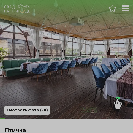
Челябинск
Банкет
Свадьба
День рождения
Выпускной
Корпоратив
Смотреть фото (20)
Новогодний корпоратив
Птичка