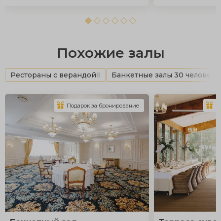
Похожие залы
Рестораны с верандой
8
Банкетные залы 30 человек
8
Подарок за бронирование
П