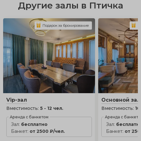
Другие залы в Птичка
Подарок за бронирование
П
Vip-зал
Основной зал
Вместимость:
5 - 12 чел.
Вместимость:
10
Аренда с банкетом
Аренда с банкет
Зал:
бесплатно
Зал:
бесплатн
Банкет:
от 2500 ₽/чел.
Банкет:
от 250