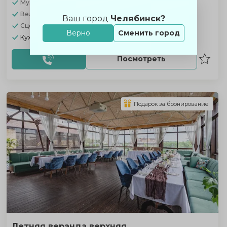
Музыкальное оборудование
Велком зона
Ваш город
Челябинск?
Сцена
Верно
Сменить город
Кухня:
Европейская, русская, Детское меню
Посмотреть
Подарок за бронирование
Летняя веранда верхняя