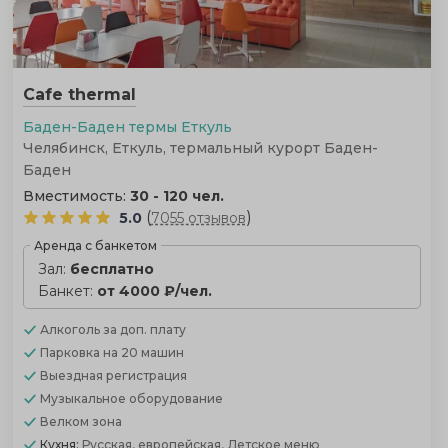
Cafe thermal
Баден-Баден термы Еткуль
Челябинск, Еткуль, термальный курорт Баден-
Баден
Вместимость:
30 - 120 чел.
(
)
5.0
7055 отзывов
Аренда с банкетом
Зал:
бесплатно
Банкет:
от 4000 ₽/чел.
Алкоголь
за доп. плату
Парковка
на 20 машин
Выездная регистрация
Музыкальное оборудование
Велком зона
Кухня:
Русская, европейская, Детское меню