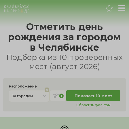
Челябинск
Отметить день
рождения за городом
Банкет
в Челябинске
Свадьба
Подборка из 10 проверенных
мест (август 2026)
День рождения
Выпускной
Расположение
Показать
10 мест
1
За городом
Корпоратив
Сбросить фильтры
Новогодний корпоратив