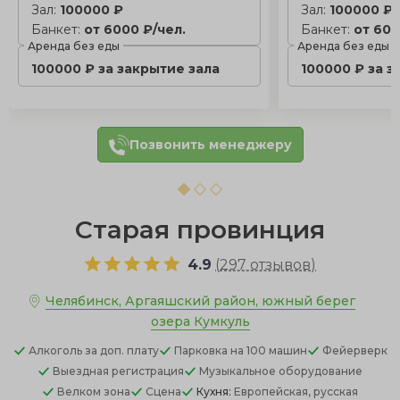
Зал:
100000 ₽
Зал:
100000 ₽
Банкет:
от 6000 ₽/чел.
Банкет:
от 600
Аренда без еды
Аренда без еды
100000 ₽ за закрытие зала
100000 ₽ за з
Позвонить менеджеру
Старая провинция
4.9
(
297 отзывов
)
Челябинск, Аргаяшский район, южный берег
озера Кумкуль
Алкоголь
за доп. плату
Парковка
на 100 машин
Фейерверк
Выездная регистрация
Музыкальное оборудование
Велком зона
Сцена
Кухня:
Европейская, русская