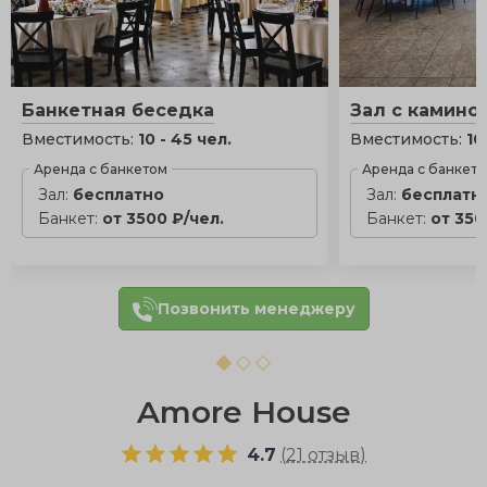
Банкетная беседка
Зал с камино
Вместимость:
10 - 45 чел.
Вместимость:
10
Аренда с банкетом
Аренда с банкет
Зал:
бесплатно
Зал:
бесплатн
Банкет:
от 3500 ₽/чел.
Банкет:
от 350
Позвонить менеджеру
Amore House
4.7
(
21 отзыв
)