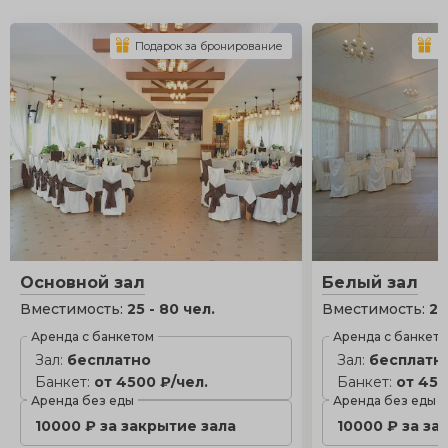
Подарок за бронирование
П
Основной зал
Белый зал
Вместимость:
25 - 80 чел.
Вместимость:
25
Аренда с банкетом
Аренда с банкет
Зал:
бесплатно
Зал:
бесплатн
Банкет:
от 4500 ₽/чел.
Банкет:
от 450
Аренда без еды
Аренда без еды
10000 ₽ за закрытие зала
10000 ₽ за за