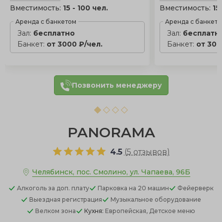
Вместимость:
15 - 100 чел.
Вместимость:
15
Аренда с банкетом
Аренда с банкет
Зал:
бесплатно
Зал:
бесплатн
Банкет:
от 3000 ₽/чел.
Банкет:
от 300
Позвонить менеджеру
PANORAMA
4.5
(
5 отзывов
)
Челябинск, пос. Смолино, ул. Чапаева, 96Б
Алкоголь
за доп. плату
Парковка
на 20 машин
Фейерверк
Выездная регистрация
Музыкальное оборудование
Велком зона
Кухня:
Европейская, Детское меню