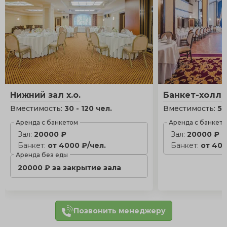
Нижний зал х.о.
Банкет-холл х
Вместимость:
30 - 120 чел.
Вместимость:
50
Аренда с банкетом
Аренда с банкет
Зал:
20000 ₽
Зал:
20000 ₽
Банкет:
от 4000 ₽/чел.
Банкет:
от 400
Аренда без еды
20000 ₽ за закрытие зала
Позвонить менеджеру