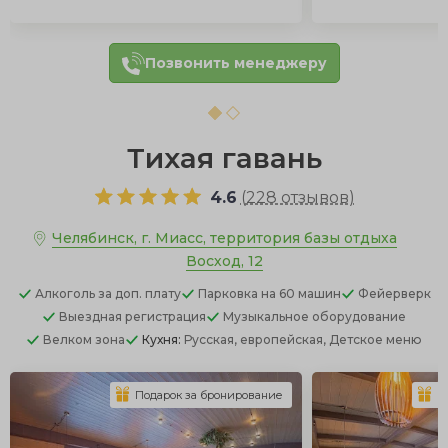
Позвонить менеджеру
Тихая гавань
4.6
(
228 отзывов
)
Челябинск, г. Миасс, территория базы отдыха
Восход, 12
Алкоголь
за доп. плату
Парковка
на 60 машин
Фейерверк
Выездная регистрация
Музыкальное оборудование
Велком зона
Кухня:
Русская, европейская, Детское меню
Подарок за бронирование
П