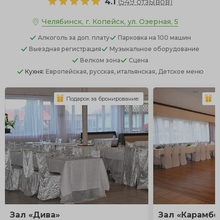
4.1
(
549 отзывов
)
Челябинск, г. Копейск, ул. Озерная, 5
Алкоголь
за доп. плату
Парковка
на 100 машин
Выездная регистрация
Музыкальное оборудование
Велком зона
Сцена
Кухня:
Европейская, русская, итальянская, Детское меню
Подарок за бронирование
П
Зал «Дива»
Зал «Карамбо