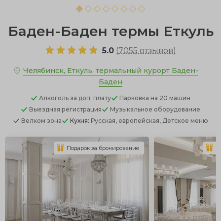
Баден-Баден термы Еткуль
5.0
(
7055 отзывов
)
Челябинск, Еткуль, термальный курорт Баден-
Баден
Алкоголь
за доп. плату
Парковка
на 20 машин
Выездная регистрация
Музыкальное оборудование
Велком зона
Кухня:
Русская, европейская, Детское меню
Подарок за бронирование
П