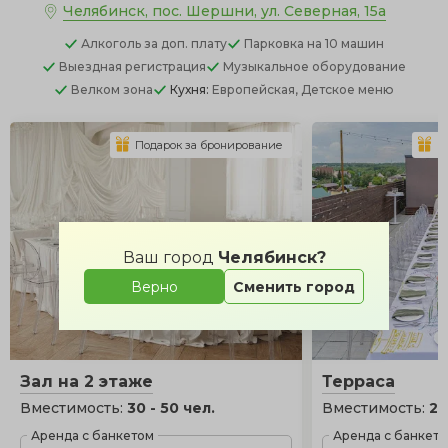
Челябинск, пос. Шершни, ул. Северная, 15а
Алкоголь
за доп. плату
Парковка
на 10 машин
Выездная регистрация
Музыкальное оборудование
Велком зона
Кухня:
Европейская, Детское меню
Подарок за бронирование
П
Ваш город
Челябинск?
Верно
Сменить город
Зал на 2 этаже
Терраса
Вместимость:
30 - 50 чел.
Вместимость:
20
Аренда с банкетом
Аренда с банкет