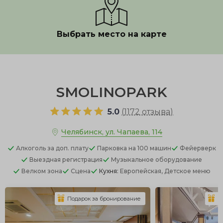
Выбрать место на карте
Показать полностью
SMOLINOPARK
5.0
(
1172 отзыва
)
Челябинск, ул. Чапаева, 114
Алкоголь
за доп. плату
Парковка
на 100 машин
Фейерверк
Выездная регистрация
Музыкальное оборудование
Велком зона
Сцена
Кухня:
Европейская, Детское меню
Подарок за бронирование
П