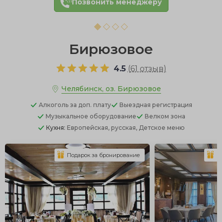
Позвонить менеджеру
Бирюзовое
4.5
(
61 отзыв
)
Челябинск, оз. Бирюзовое
Алкоголь
за доп. плату
Выездная регистрация
Музыкальное оборудование
Велком зона
Кухня:
Европейская, русская, Детское меню
Подарок за бронирование
П