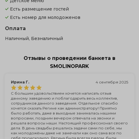
Детское меню
Есть размещение гостей
Есть номер для молодоженов
Оплата
Наличный, Безналичный
Отзывы о проведении банкета в
SMOLINOPARK
Ирина Г.
4 сентября 2025
С большим удовольствием хочется написать отзыв
данному заведению и поблагодарить весь коллектив,
сотрудников данного заведения. Отдельное спасибо
хочется сказать Регине как администратору! Приятно
было работать, даже в выходные занималась нашими
вопросами, поздним вечером отвечала на звонки и
решала вопросы наши. Настоящий профессионал своего
дела. В день свадьбы решались задачи сами по себе, мы
как молодожёны даже не замечали как оно сама все по
себе происходило. Регина была всегда рядом, были