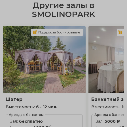
Другие залы в
SMOLINOPARK
Подарок за бронирование
П
Шатер
Банкетный за
Вместимость:
6 - 12 чел.
Вместимость:
10
Аренда с банкетом
Аренда с банкет
Зал:
бесплатно
Зал:
5000 ₽