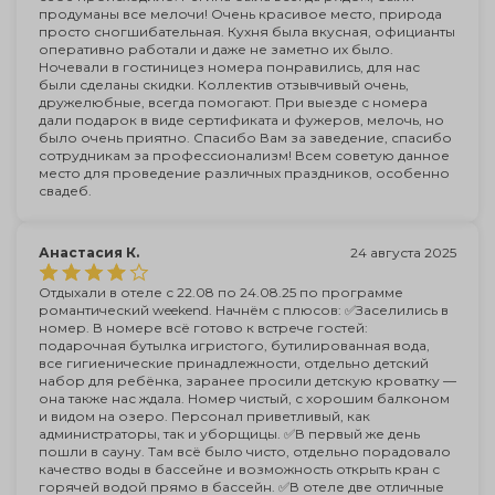
продуманы все мелочи! Очень красивое место, природа
просто сногшибательная. Кухня была вкусная, официанты
оперативно работали и даже не заметно их было.
Ночевали в гостиницез номера понравились, для нас
были сделаны скидки. Коллектив отзывчивый очень,
дружелюбные, всегда помогают. При выезде с номера
дали подарок в виде сертификата и фужеров, мелочь, но
было очень приятно. Спасибо Вам за заведение, спасибо
сотрудникам за профессионализм! Всем советую данное
место для проведение различных праздников, особенно
свадеб.
Анастасия К.
24 августа 2025
Отдыхали в отеле с 22.08 по 24.08.25 по программе
романтический weekend. Начнём с плюсов: ✅Заселились в
номер. В номере всё готово к встрече гостей:
подарочная бутылка игристого, бутилированная вода,
все гигиенические принадлежности, отдельно детский
набор для ребёнка, заранее просили детскую кроватку —
она также нас ждала. Номер чистый, с хорошим балконом
и видом на озеро. Персонал приветливый, как
администраторы, так и уборщицы. ✅В первый же день
пошли в сауну. Там всё было чисто, отдельно порадовало
качество воды в бассейне и возможность открыть кран с
горячей водой прямо в бассейн. ✅В отеле две отличные