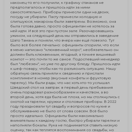
наконец-то его получили, к графину стаканов не
предполагалось и пришлось идти за ними
самостоятельно. Приборы принесли одни на двоих,
посуду не убирали. Пасту принесли холодную и
слипшуюся, макароны были заветрены. Возможно, она
была готова давно, просто официантам не хотелось за
ней идти. И всё это при пустом зале. Разочаровавшись
ужином, на следующий день мы отправились в заведение
Шато Тамань и поняли, что вчера нам ещё повезло. Тут
было всё более печально: официанты спорили, что если
в меню написано "клюквенный морс", необязательно он
должен быть клюквенным, ягодный, а точнее вишневый
компот — это почти то же самое. Подоспевший менеджер
был "любезен", но уже по другому блюду. Пришлось идти
к шеф-повару, чтобы как-то разъяснить ситуацию. Нашу
обратную связь приняли к сведению и прислали
комплимент в номер (вкусные конфеты и фруктовую
тарелку). Мы были рады, что нас хоть кто-то услышал.
Шведский стол на завтрак: в первый день пребывания
очень порадовал разнообразием и качеством, а во
второй день, хотя еда была не плоха, но мы столкнулись с
охотой на тарелки, кружки и столовые приборы. В 2022
году праздновали тут свадьбу и вопросов по кухне и
обслуживанию не было от слова совсем. Всё было
просто идеально. Официанты были максимально
внимательны к каждому гостю, быстро убирали тарелки и
наполняли бокалы. Рука не поднимается ставить низкую
оценку, так как теплятся воспоминания со свадьбы, но