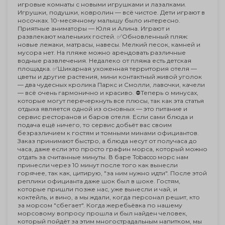
игровые комнаты с новыми игрушками и лазалками.
Игрушки, подушки, ковролин — всё чистое. Дети играют в
носочках. 10-месячному малышу было интересно.
Приятные аниматоры — Юля и Алина. Играют и
развлекают маленьких гостей. ✅Обновленный пляж:
новые лежаки, матрасы, навесы. Мелкий песок, камней и
мусора нет. На пляже можно арендовать различные
водные развлечения. Недалеко от пляжа есть детская
площадка. ✅Шикарная ухоженная территория отеля —
цветы и другие растения, мини контактный живой уголок
— два чудесных кролика Паркс и Смолли, лавочки, качели
— всё очень гармонично и красиво. ⛔Теперь о минусах,
которые могут перечеркнуть все плюсы, так как эта статья
отдыха является одной из основных — это питание и
сервис ресторанов и баров отеля. Если сами блюда и
подача ещё ничего, то сервис добьёт вас своим
безразличием к гостям и томными минами официантов.
Заказ принимают быстро, а блюда несут от получаса до
часа, даже если это просто графин морса, который можно
отдать за считанные минуты. В баре Tobacco морс нам
принесли через 10 минут после того как вынесли
горячее, так как, цитирую, "за ним нужно идти". После этой
реплики официанта даже шок был в шоке. Гостям,
которые пришли позже нас, уже вынесли и чай, и
коктейль, и вино, а мы ждали, когда персонал решит, кто
за морсом "сбегает". Когда жеребьёвка по нашему
морсовому вопросу прошла и был найден человек,
который пойдёт за этим многострадальным напитком, мы