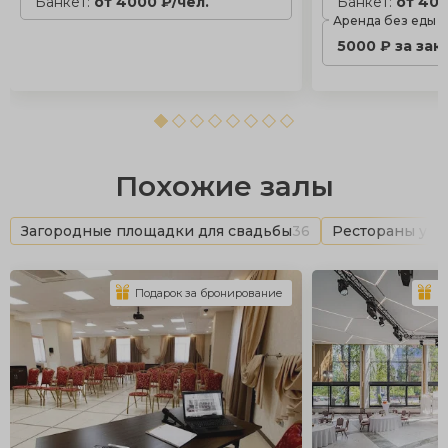
Банкет:
от 4000 ₽/чел.
Банкет:
от 400
Аренда без еды
5000 ₽ за зак
Похожие залы
Загородные площадки для свадьбы
36
Рестораны у в
Подарок за бронирование
П