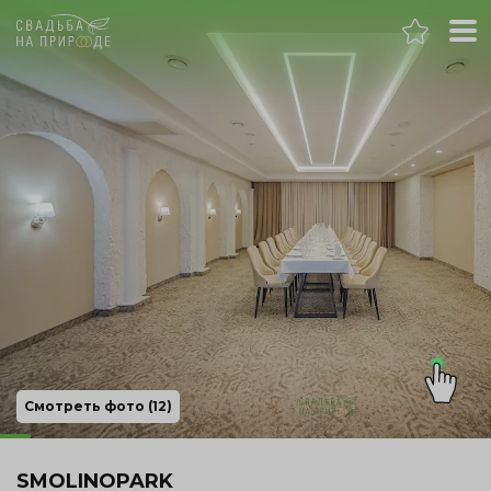
Челябинск
Банкет
Свадьба
День рождения
Выпускной
Корпоратив
Смотреть фото (12)
Новогодний корпоратив
SMOLINOPARK