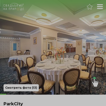
Челябинск
Банкет
Свадьба
День рождения
Выпускной
Корпоратив
Смотреть фото (13)
Новогодний корпоратив
ParkCity