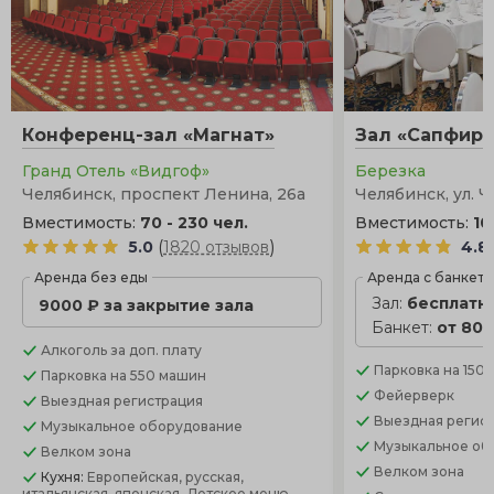
Конференц-зал «Магнат»
Зал «Сапфир»
Гранд Отель «Видгоф»
Березка
Челябинск, проспект Ленина, 26а
Челябинск, ул. Ч
Вместимость:
70 - 230 чел.
Вместимость:
10
(
)
5.0
1820 отзывов
4.8
Аренда без еды
Аренда с банкет
Зал:
бесплатн
9000 ₽ за закрытие зала
Банкет:
от 800
Алкоголь
за доп. плату
Парковка
на 150
Парковка
на 550 машин
Фейерверк
Выездная регистрация
Выездная регис
Музыкальное оборудование
Музыкальное об
Велком зона
Велком зона
Кухня:
Европейская, русская,
итальянская, японская, Детское меню