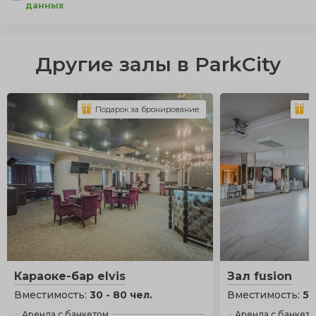
данных
Другие залы в ParkCity
Подарок за бронирование
П
Караоке-бар elvis
Зал fusion
Вместимость:
30 - 80 чел.
Вместимость:
50
Аренда с банкетом
Аренда с банкет