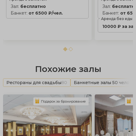
Зал:
бесплатно
Зал:
бесплатн
Банкет:
от 6500 ₽/чел.
Банкет:
от 650
Аренда без еды
10000 ₽ за за
Похожие залы
Рестораны для свадьбы
80
Банкетные залы 50 челове
Подарок за бронирование
П