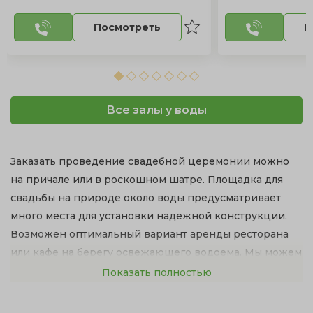
Посмотреть
П
Все залы у воды
Заказать проведение свадебной церемонии можно
на причале или в роскошном шатре. Площадка для
свадьбы на природе около воды предусматривает
много места для установки надежной конструкции.
Возможен оптимальный вариант аренды ресторана
или кафе на берегу освежающего водоема. Мы можем
предложить великолепные банкетные залы с
Показать полностью
территорией у озера.