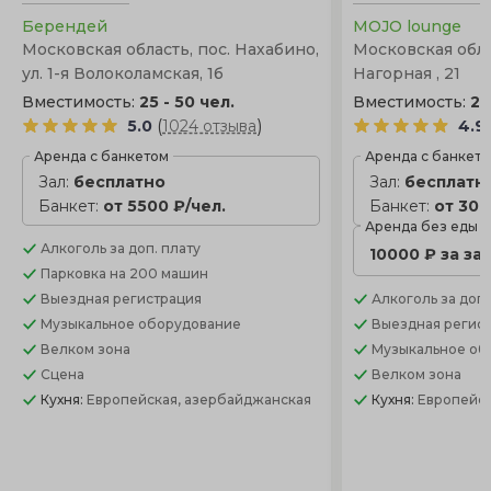
Берендей
MOJO lounge
Московская область, пос. Нахабино,
Московская облас
ул. 1-я Волоколамская, 1б
Нагорная , 21
Вместимость:
25 - 50 чел.
Вместимость:
20
(
)
5.0
1024 отзыва
4.9
Аренда с банкетом
Аренда с банкет
Зал:
бесплатно
Зал:
бесплатн
Банкет:
от 5500 ₽/чел.
Банкет:
от 300
Аренда без еды
Алкоголь
за доп. плату
10000 ₽ за за
Парковка
на 200 машин
Выездная регистрация
Алкоголь
за доп.
Музыкальное оборудование
Выездная регис
Велком зона
Музыкальное об
Сцена
Велком зона
Кухня:
Европейская, азербайджанская
Кухня:
Европейс