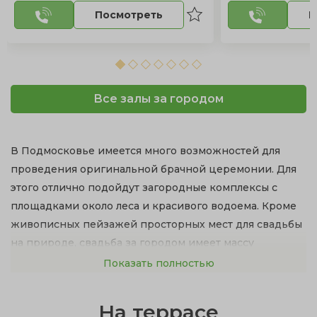
Посмотреть
П
Все залы за городом
В Подмосковье имеется много возможностей для
проведения оригинальной брачной церемонии. Для
этого отлично подойдут загородные комплексы с
площадками около леса и красивого водоема. Кроме
живописных пейзажей просторных мест для свадьбы
на природе, свадьба за городом имеет массу
достоинств:
Показать полностью
рестораны с изысканной кухней и первоклассное
На террасе
обслуживание;