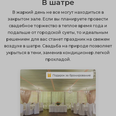
В шатре
можно совместить брачную церемонию и банкет
В жаркий день не все могут находиться в
благодаря выездной регистрации;
закрытом зале. Если вы планируете провести
терраса – это надежное укрытие от непогоды;
свадебное торжество в теплое время года и
подальше от городской суеты, то идеальным
сочные запоминающиеся снимки.
решением для вас станет праздник на свежем
Вы можете провести свадьбу на природе, выбрав
воздухе в шатре. Свадьба на природе позволяет
открытый, закрытый тип постройки, а также
укрыться в тени, заменив кондиционер легкой
встроенную или пристроенную веранду.
прохладой.
Архитектурная конструкция может быть любой
формы на ваш выбор. Уютные веранды для свадьбы
Подарок за бронирование
обустроены сценой, столами, диванами, и могут
защитить присутствующих от холода зимой и жары
летом.
Укрыться от грозы и ливня можно на застекленной
террасе, но там может быть слишком душно в жаркий