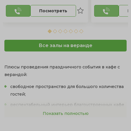
Посмотреть
П
Все залы на веранде
Плюсы проведения праздничного события в кафе с
верандой:
свободное пространство для большого количества
гостей;
респектабельный интерьер благоустроенных кафе
с выходом на веранду;
Показать полностью
непринужденная романтическая атмосфера на
свежем воздухе;