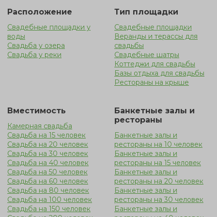
Свадьба на природе в Москве — это красивый и
Расположение
Тип площадки
относительно недорогой вариант. Пышное торжество
Свадебные площадки у
Свадебные площадки
дарит неограниченные возможности, в отличие от
воды
Веранды и терассы для
закрытого помещения. Такая уединенная локация на
Свадьба у озера
свадьбы
природе является прекрасным решением, но следует
Свадьба у реки
Свадебные шатры
Коттеджи для свадьбы
помнить, что на открытой местности гостей может
Базы отдыха для свадьбы
застать дождь, поэтому лучше продумать вариант с
Рестораны на крыше
арендой террасы у воды
Вместимость
Банкетные залы и
рестораны
Камерная свадьба
Свадьба на 15 человек
Банкетные залы и
Свадьба на 20 человек
рестораны на 10 человек
Свадьба на 30 человек
Банкетные залы и
Свадьба на 40 человек
рестораны на 15 человек
Свадьба на 50 человек
Банкетные залы и
Свадьба на 60 человек
рестораны на 20 человек
Свадьба на 80 человек
Банкетные залы и
Свадьба на 100 человек
рестораны на 30 человек
Свадьба на 150 человек
Банкетные залы и