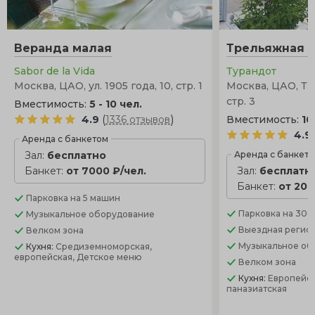
Веранда малая
Трельяжная 
Sabor de la Vida
Турандот
Москва, ЦАО, ул. 1905 года, 10, стр. 1
Москва, ЦАО, Тв
стр. 3
Вместимость:
5 - 10 чел.
(
)
4.9
1336 отзывов
Вместимость:
10
4.9
Аренда с банкетом
Зал:
бесплатно
Аренда с банкет
Банкет:
от 7000 ₽/чел.
Зал:
бесплатн
Банкет:
от 200
Парковка
на 5 машин
Парковка
на 300
Музыкальное оборудование
Выездная регис
Велком зона
Музыкальное об
Кухня:
Средиземноморская,
европейская, Детское меню
Велком зона
Кухня:
Европейск
паназиатская