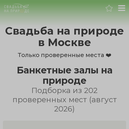
Москва
Свадьба на природе
Банкет
в Москве
Свадьба
Только проверенные места ❤️
Банкетные залы на
День рождения
природе
Выпускной
Подборка из 202
проверенных мест (август
Корпоратив
2026)
Новогодний корпоратив