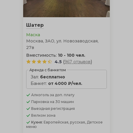
день. Открытая веранда отлично подойдет для
проведения торжества летом в тенистой прохладе
зелени, однако она не сможет уберечь гостей от ветра
и дождя, в отличие от церемонии в шатре.
Шатер
Маска
Москва, ЗАО, ул. Новозаводская,
27в
Вместимость:
10 - 100 чел.
(
)
4.5
967 отзывов
Аренда с банкетом
Зал:
бесплатно
Банкет:
от 4000 ₽/чел.
Алкоголь
за доп. плату
Парковка
на 30 машин
Выездная регистрация
Велком зона
Кухня:
Европейская, русская, Детское
меню