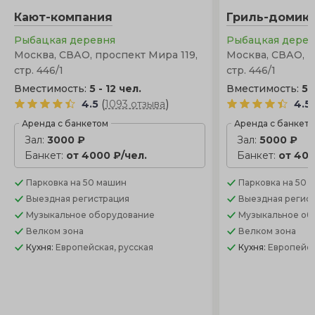
композиции. Зимой этот вариант исключен, в отличие
Кают-компания
Гриль-домик
от закрытой террасы.
Рыбацкая деревня
Рыбацкая дере
Москва, СВАО, проспект Мира 119,
Москва, СВАО, п
стр. 446/1
стр. 446/1
Вместимость:
5 - 12 чел.
Вместимость:
5 
(
)
4.5
1093 отзыва
4.5
Аренда с банкетом
Аренда с банкет
Зал:
3000 ₽
Зал:
5000 ₽
Банкет:
от 4000 ₽/чел.
Банкет:
от 400
Парковка
на 50 машин
Парковка
на 50 
Выездная регистрация
Выездная регис
Музыкальное оборудование
Музыкальное об
Велком зона
Велком зона
Кухня:
Европейская, русская
Кухня:
Европейск