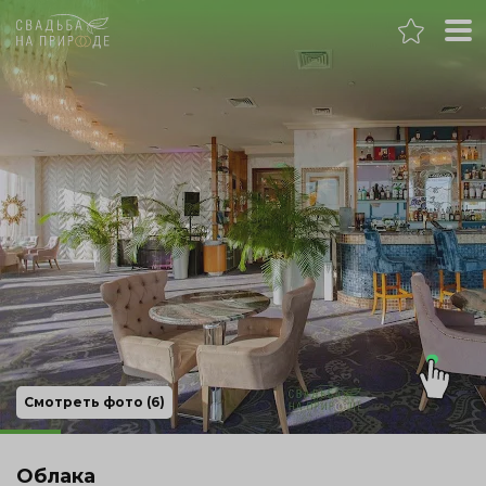
Челябинск
Банкет
Свадьба
День рождения
Выпускной
Корпоратив
Смотреть фото (6)
Новогодний корпоратив
Облака