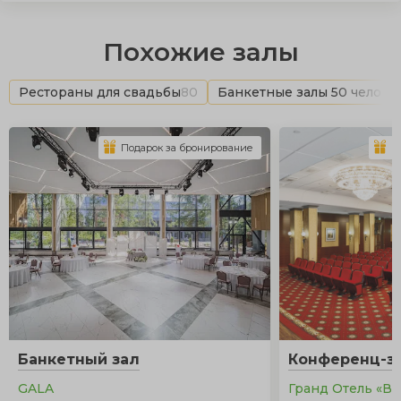
Похожие залы
Рестораны для свадьбы
80
Банкетные залы 50 челове
Подарок за бронирование
П
Банкетный зал
Конференц-за
GALA
Гранд Отель «В