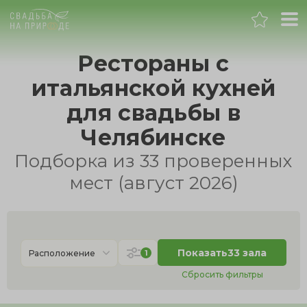
Челябинск
Рестораны с
итальянской кухней
Банкет
для свадьбы в
Свадьба
Челябинске
Подборка из 33 проверенных
День рождения
мест (август 2026)
Выпускной
Корпоратив
Показать
33 зала
1
Расположение
Сбросить фильтры
Новогодний корпоратив