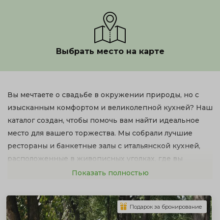
Выбрать место на карте
Вы мечтаете о свадьбе в окружении природы, но с
изысканным комфортом и великолепной кухней? Наш
каталог создан, чтобы помочь вам найти идеальное
место для вашего торжества. Мы собрали лучшие
рестораны и банкетные залы с итальянской кухней,
расположенные в живописных уголках, где вы
сможете насладиться красотой природы и
Показать полностью
гастрономическими шедеврами. Забудьте о долгой и
утомительной организации — выберите идеальное
Подарок за бронирование
место из нашего списка, и ваша мечта о