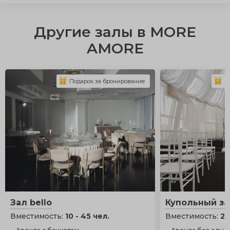
Другие залы в MORE
AMORE
Подарок за бронирование
П
Зал bello
Купольный за
Вместимость:
10 - 45 чел.
Вместимость:
20