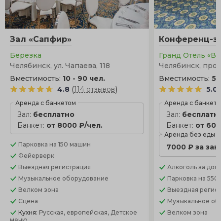
Зал «Сапфир»
Конференц-за
Березка
Гранд Отель «В
Челябинск, ул. Чапаева, 118
Челябинск, прос
Вместимость:
10 - 90 чел.
Вместимость:
50
(
)
4.8
114 отзывов
5.0
Аренда с банкетом
Аренда с банкет
Зал:
бесплатно
Зал:
бесплатн
Банкет:
от 8000 ₽/чел.
Банкет:
от 600
Аренда без еды
Парковка
на 150 машин
7000 ₽ за зак
Фейерверк
Выездная регистрация
Алкоголь
за доп.
Музыкальное оборудование
Парковка
на 550
Велком зона
Выездная регис
Сцена
Музыкальное об
Кухня:
Русская, европейская, Детское
Велком зона
меню