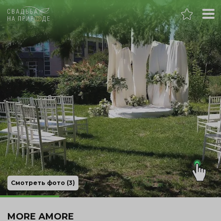
Челябинск
Банкет
Свадьба
День рождения
Выпускной
Корпоратив
Смотреть фото (3)
Новогодний корпоратив
MORE AMORE