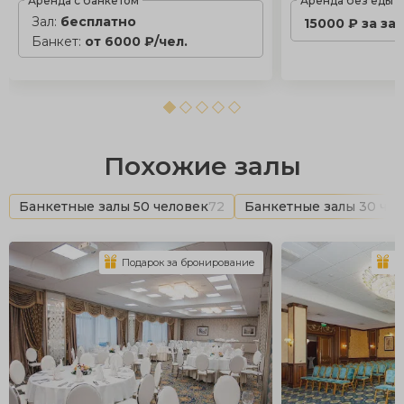
Аренда с банкетом
Аренда без еды
Зал:
бесплатно
15000 ₽ за за
Банкет:
от 6000 ₽/чел.
Похожие залы
Банкетные залы 50 человек
72
Банкетные залы 30 че
Подарок за бронирование
П