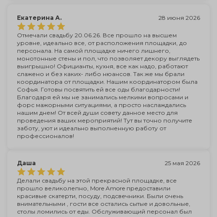
Екатерина А.
28 июня 2026
Отмечали свадьбу 20.06.26. Все прошло на высшем
уровне, идеально все, от расположения площадки, до
персонала. На самой площадке ничего лишнего,
монотонные стены и пол, что позволяет декору выглядеть
выигрышно! Официанты, кухня, все как надо, работают
слажено и без каких- либо нюансов. Так же мы брали
координатора от площадки. Нашим координатором была
Софья. Готовы посвятить ей все оды благодарности!
Благодаря ей мы не занимались мелкими вопросами и
форс мажорными ситуациями, а просто наслаждались
нашим днем! От всей души совету данное место для
проведения ваших мероприятий! Тут вы точно получите
заботу, уют и идеально выполненную работу от
профессионалов!
Даша
25 мая 2026
Делали свадьбу на этой прекрасной площадке, все
прошло великолепно, More Amore предоставили
красивые скатерти, посуду, подсвечники. Были очень
внимательными , гости все остались сытые и довольные,
столы ломились от еды. Обслуживающий персонал был