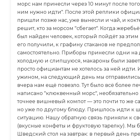
морс нам принесли через 10 минут после того 
ним нужно идти". После этой реплики официа
пришли позже нас, уже вынесли и чай, и кокт
решит, кто за морсом "сбегает". Когда жереб
был найден человек, который пойдёт за эти
его получили, к графину стаканов не предпо
самостоятельно. Приборы принесли одни на д
холодную и слипшуюся, макароны были заветр
просто официантам не хотелось за ней идти. 
ужином, на следующий день мы отправились 
вчера нам ещё повезло. Тут было всё более п
написано "клюквенный морс", необязательно
точнее вишневый компот — это почти то же 
но уже по другому блюду. Пришлось идти к ш
ситуацию. Нашу обратную связь приняли к 
(вкусные конфеты и фруктовую тарелку). Мы бы
Шведский стол на завтрак: в первый день п