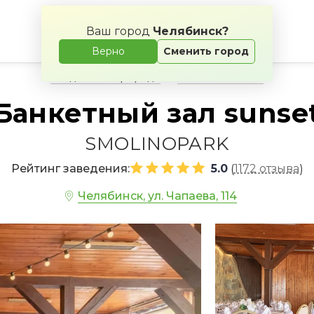
Ваш город
Челябинск?
Верно
Сменить город
Свадьба на природе
Банкетные залы
Банкетный зал sunse
SMOLINOPARK
Рейтинг заведения:
5.0
1172 отзыва
(
)
Челябинск, ул. Чапаева, 114