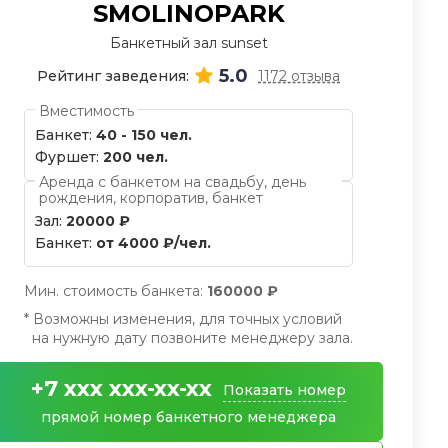
SMOLINOPARK
Банкетный зал sunset
5.0
Рейтинг заведения:
1172 отзыва
Вместимость
Банкет:
40 - 150 чел.
Фуршет:
200 чел.
Аренда с банкетом на свадьбу, день
рождения, корпоратив, банкет
Зал:
20000 ₽
Банкет:
от 4000 ₽/чел.
Мин. стоимость банкета:
160000 ₽
* Возможны изменения, для точных условий
на нужную дату позвоните менеджеру зала.
+7 xxx xxx-xx-xx
Показать номер
прямой номер банкетного менеджера