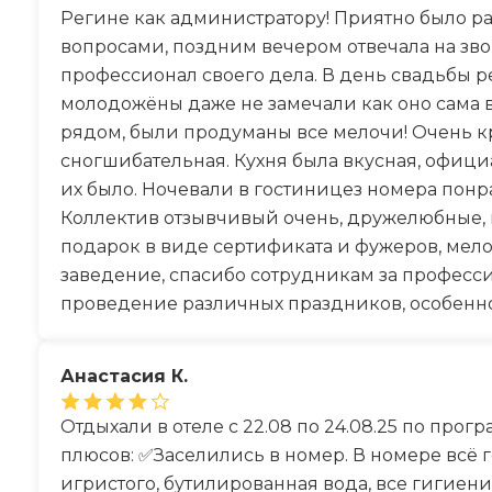
Регине как администратору! Приятно было р
вопросами, поздним вечером отвечала на зв
профессионал своего дела. В день свадьбы р
молодожёны даже не замечали как оно сама в
рядом, были продуманы все мелочи! Очень к
сногшибательная. Кухня была вкусная, офици
их было. Ночевали в гостиницез номера понр
Коллектив отзывчивый очень, дружелюбные, 
подарок в виде сертификата и фужеров, мелоч
заведение, спасибо сотрудникам за професс
проведение различных праздников, особенно
Анастасия К.
Отдыхали в отеле с 22.08 по 24.08.25 по про
плюсов: ✅Заселились в номер. В номере всё г
игристого, бутилированная вода, все гигие