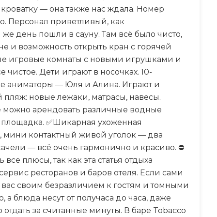
 кроватку — она также нас ждала. Номер
о. Персонал приветливый, как
же день пошли в сауну. Там всё было чисто,
не и возможность открыть кран с горячей
ные игровые комнаты с новыми игрушками и
 чистое. Дети играют в носочках. 10-
е аниматоры — Юля и Алина. Играют и
пляж: новые лежаки, матрасы, навесы.
же можно арендовать различные водные
ая площадка. ✅Шикарная ухоженная
, мини контактный живой уголок — два
качели — всё очень гармонично и красиво. ⛔
 все плюсы, так как эта статья отдыха
сервис ресторанов и баров отеля. Если сами
т вас своим безразличием к гостям и томными
а блюда несут от получаса до часа, даже
 отдать за считанные минуты. В баре Tobacco