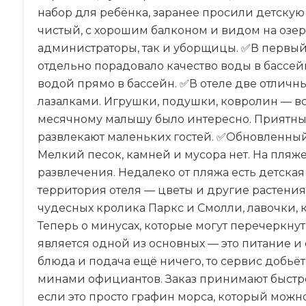
набор для ребёнка, заранее просили детскую
чистый, с хорошим балконом и видом на озер
администраторы, так и уборщицы. ✅В первый 
отдельно порадовало качество воды в бассей
водой прямо в бассейн. ✅В отеле две отлич
лазалками. Игрушки, подушки, ковролин — всё
месячному малышу было интересно. Приятны
развлекают маленьких гостей. ✅Обновленный 
Мелкий песок, камней и мусора нет. На пля
развлечения. Недалеко от пляжа есть детск
территория отеля — цветы и другие растения
чудесных кролика Паркс и Смолли, лавочки, 
Теперь о минусах, которые могут перечеркнуть
является одной из основных — это питание и 
блюда и подача ещё ничего, то сервис добьё
минами официантов. Заказ принимают быстро, 
если это просто графин морса, который можно