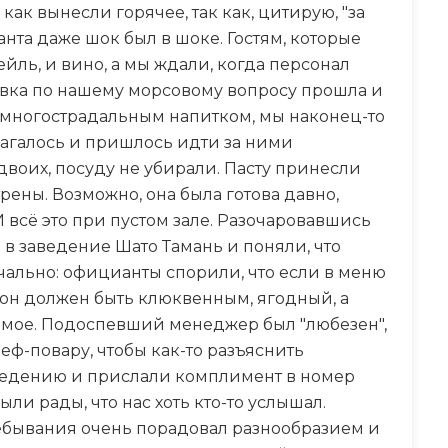
как вынесли горячее, так как, цитирую, "за
нта даже шок был в шоке. Гостям, которые
ейль, и вино, а мы ждали, когда персонал
ьёвка по нашему морсовому вопросу прошла и
м многострадальным напитком, мы наконец-то
лагалось и пришлось идти за ними
воих, посуду не убирали. Пасту принесли
ены. Возможно, она была готова давно,
И всё это при пустом зале. Разочаровавшись
в заведение Шато Тамань и поняли, что
ечально: официанты спорили, что если в меню
 он должен быть клюквенным, ягодный, а
самое. Подоспевший менеджер был "любезен",
еф-повару, чтобы как-то разъяснить
сведению и прислали комплимент в номер
ли рады, что нас хоть кто-то услышал.
ребывания очень порадовал разнообразием и