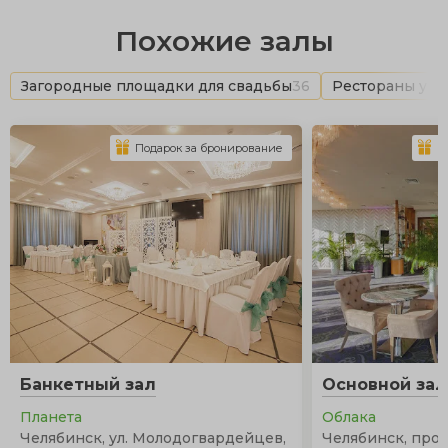
Похожие залы
Загородные площадки для свадьбы
36
Рестораны у в
Подарок за бронирование
П
Банкетный зал
Основной зал
Планета
Облака
Челябинск, ул. Молодогвардейцев,
Челябинск, прос