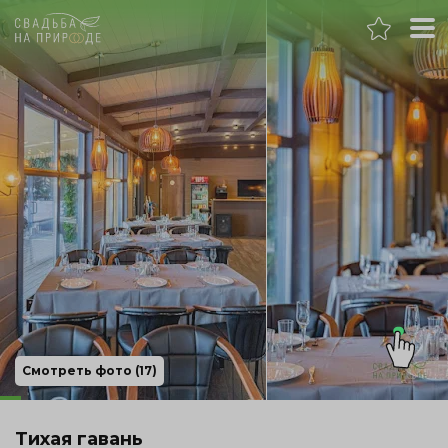
Челябинск
Банкет
Свадьба
День рождения
Выпускной
Корпоратив
Смотреть фото (17)
Новогодний корпоратив
Тихая гавань