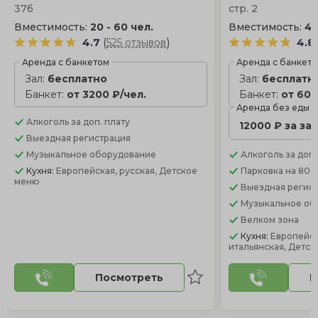
37б
стр. 2
Вместимость:
20 - 60 чел.
Вместимость:
40
(
)
4.7
525 отзывов
4.8
Аренда с банкетом
Аренда с банкет
Зал:
бесплатно
Зал:
бесплатн
Банкет:
от 3200 ₽/чел.
Банкет:
от 600
Аренда без еды
Алкоголь
за доп. плату
12000 ₽ за за
Выездная регистрация
Музыкальное оборудование
Алкоголь
за доп.
Кухня:
Европейская, русская, Детское
Парковка
на 800
меню
Выездная регис
Музыкальное об
Велком зона
Кухня:
Европейск
итальянская, Детс
Посмотреть
П