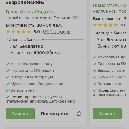
«Европейский»
Гранд Отель «В
Челябинск, прос
Гранд Отель «Видгоф»
Челябинск, проспект Ленина, 26а
Вместимость:
7 
5.0
Вместимость:
20 - 50 чел.
(
)
5.0
1820 отзывов
Аренда с банкет
Зал:
бесплатн
Аренда с банкетом
Банкет:
от 600
Зал:
бесплатно
Банкет:
от 6000 ₽/чел.
Алкоголь
за доп.
Алкоголь
за доп. плату
Парковка
на 550
Парковка
на 550 машин
Выездная регис
Выездная регистрация
Музыкальное об
Музыкальное оборудование
Велком зона
Велком зона
Кухня:
Европейск
итальянская, японс
Кухня:
Европейская, русская,
итальянская, японская, Детское меню
Посмотреть
Заявка
Заявка