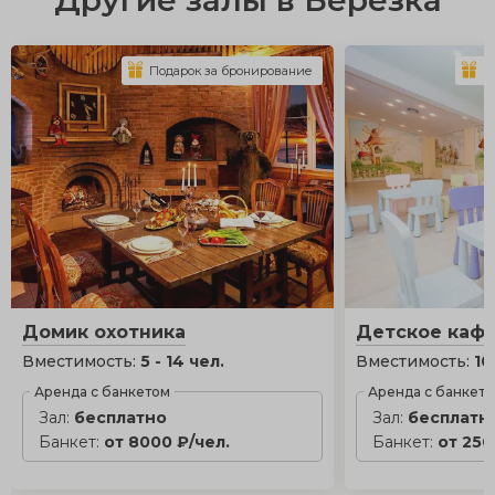
Другие залы в Березка
Подарок за бронирование
П
Домик охотника
Детское каф
Вместимость:
5 - 14 чел.
Вместимость:
10
Аренда с банкетом
Аренда с банкет
Зал:
бесплатно
Зал:
бесплатн
Банкет:
от 8000 ₽/чел.
Банкет:
от 250