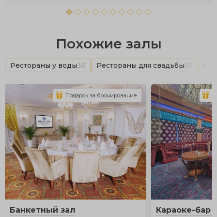
Похожие залы
Рестораны у воды
36
Рестораны для свадьбы
50
Бан
Подарок за бронирование
П
Банкетный зал
Караоке-бар 