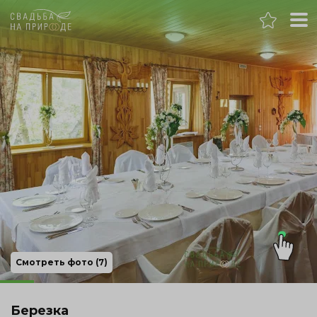
Челябинск
Банкет
Свадьба
День рождения
Выпускной
Корпоратив
Смотреть фото (7)
Новогодний корпоратив
Березка