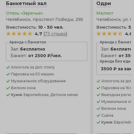
Банкетный зал
Одри
Отель «Заречье»
Мелиот
Челябинск, проспект Победы, 295
Челябинск, ул. С
Вместимость:
10 - 50 чел.
Вместимость:
5 
(
)
4.7
73 отзыва
4.6
Аренда с банкетом
Аренда с банкет
Зал:
бесплатно
Зал:
бесплатн
Банкет:
от 2500 ₽/чел.
Банкет:
от 350
Аренда без еды
Алкоголь
за доп. плату
3500 ₽ за зак
Парковка
на 50 машин
Музыкальное оборудование
Алкоголь
за доп.
Велком зона
Парковка
на 16 
Кухня:
Европейская, Детское меню
Выездная регис
Музыкальное об
Велком зона
Сцена
Кухня:
Европейс