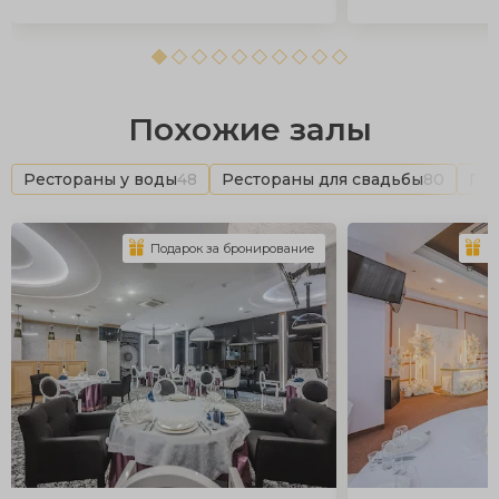
Похожие залы
Рестораны у воды
48
Рестораны для свадьбы
80
Пло
Подарок за бронирование
П