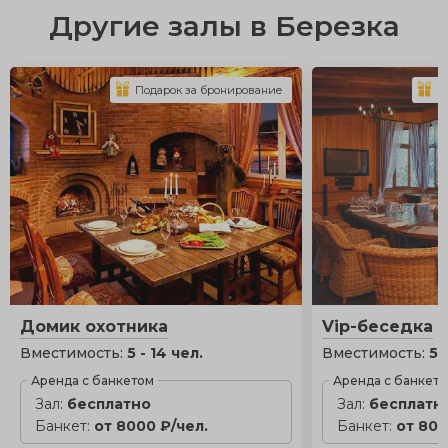
Другие залы в Березка
Подарок за бронирование
П
Домик охотника
Vip-беседка
Вместимость:
5 - 14 чел.
Вместимость:
5 
Аренда с банкетом
Аренда с банкет
Зал:
бесплатно
Зал:
бесплатн
Банкет:
от 8000 ₽/чел.
Банкет:
от 800