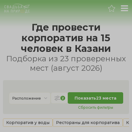
Казань
Где провести
корпоратив на 15
Банкет
человек в Казани
Свадьба
Подборка из 23 проверенных
мест (август 2026)
День рождения
Выпускной
Показать
23 места
2
Расположение
Корпоратив
Сбросить фильтры
Новогодний корпоратив
Корпоратив у воды
Рестораны для корпоратива
Ко