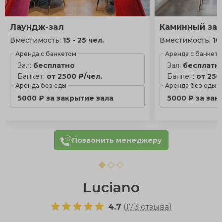
Лаундж-зал
Каминный за
Вместимость:
15 - 25 чел.
Вместимость:
10
Аренда с банкетом
Аренда с банкет
Зал:
бесплатно
Зал:
бесплатн
Банкет:
от 2500 ₽/чел.
Банкет:
от 250
Аренда без еды
Аренда без еды
5000 ₽ за закрытие зала
5000 ₽ за зак
Позвонить менеджеру
Luciano
4.7
(
173 отзыва
)