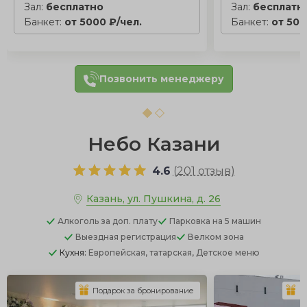
Зал:
бесплатно
Зал:
бесплатн
Банкет:
от 5000 ₽/чел.
Банкет:
от 500
Позвонить менеджеру
Небо Казани
4.6
(
201 отзыв
)
Казань, ул. Пушкина, д. 26
Алкоголь
за доп. плату
Парковка
на 5 машин
Выездная регистрация
Велком зона
Кухня:
Европейская, татарская, Детское меню
Подарок за бронирование
П