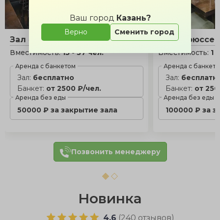
Ваш город
Казань?
Верно
Сменить город
Зал «Кега»
Зал «Брюссел
Вместимость:
15 - 37 чел.
Вместимость:
1 
Аренда с банкетом
Аренда с банкет
Зал:
бесплатно
Зал:
бесплатн
Банкет:
от 2500 ₽/чел.
Банкет:
от 250
Аренда без еды
Аренда без еды
50000 ₽ за закрытие зала
100000 ₽ за з
Позвонить менеджеру
Новинка
4.6
(
240 отзывов
)