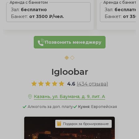
Аренда с банкетом
Аренда с банкет
Зал:
бесплатно
Зал:
бесплатн
Банкет:
от 3500 ₽/чел.
Банкет:
от 350
Позвонить менеджеру
Igloobar
4.6
(
434 отзыва
)
Казань, ул. Баумана, д. 9, лит. А
Алкоголь
за доп. плату
Кухня:
Европейская
Подарок за бронирование