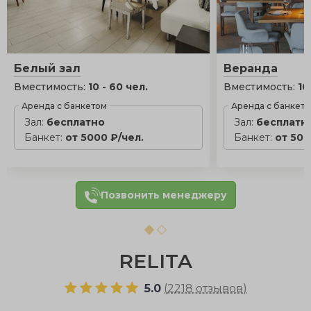
Белый зал
Веранда
Вместимость:
10 - 60 чел.
Вместимость:
10
Аренда с банкетом
Аренда с банкет
Зал:
бесплатно
Зал:
бесплатн
Банкет:
от 5000 ₽/чел.
Банкет:
от 500
Позвонить менеджеру
RELITA
5.0
(
2218 отзывов
)