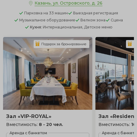
Казань, ул. Островского, д. 26
Парковка
на 33 машин
Выездная регистрация
Музыкальное оборудование
Велком зона
Сцена
Кухня:
Интернациональная, Детское меню
Подарок за бронирование
П
Зал «VIP-ROYAL»
Зал «Residens
Вместимость:
8 - 20 чел.
Вместимость:
10
Аренда с банкетом
Аренда с банкет