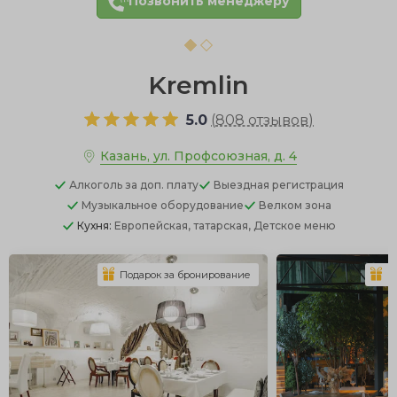
Позвонить менеджеру
Kremlin
5.0
(
808 отзывов
)
Казань, ул. Профсоюзная, д. 4
Алкоголь
за доп. плату
Выездная регистрация
Музыкальное оборудование
Велком зона
Кухня:
Европейская, татарская, Детское меню
Подарок за бронирование
П