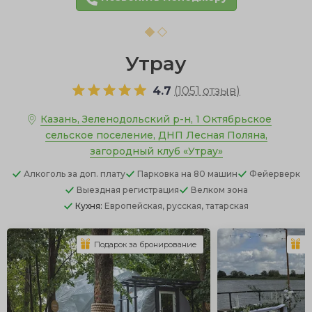
Утрау
4.7
(
1051 отзыв
)
Казань, Зеленодольский р-н, 1 Октябрьское
сельское поселение, ДНП Лесная Поляна,
загородный клуб «Утрау»
Алкоголь
за доп. плату
Парковка
на 80 машин
Фейерверк
Выездная регистрация
Велком зона
Кухня:
Европейская, русская, татарская
Подарок за бронирование
П