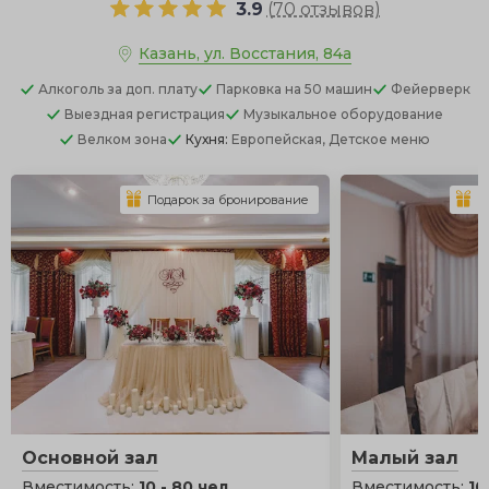
3.9
(
70 отзывов
)
Казань, ул. Восстания, 84а
Алкоголь
за доп. плату
Парковка
на 50 машин
Фейерверк
Выездная регистрация
Музыкальное оборудование
Велком зона
Кухня:
Европейская, Детское меню
Подарок за бронирование
П
Основной зал
Малый зал
Вместимость:
10 - 80 чел.
Вместимость:
10