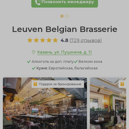
Позвонить менеджеру
Leuven Belgian Brasserie
4.8
(
729 отзывов
)
Казань, ул. Пушкина, д. 11
Алкоголь
за доп. плату
Велком зона
Кухня:
Европейская, бельгийская
Подарок за бронирование
П