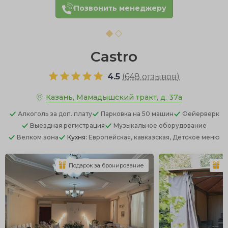
Позвонить менеджеру
Castro
4.5
(
648 отзывов
)
Казань, Мамадышский тракт, д. 37а
Алкоголь
за доп. плату
Парковка
на 50 машин
Фейерверк
Выездная регистрация
Музыкальное оборудование
Велком зона
Кухня:
Европейская, кавказская, Детское меню
Подарок за бронирование
П