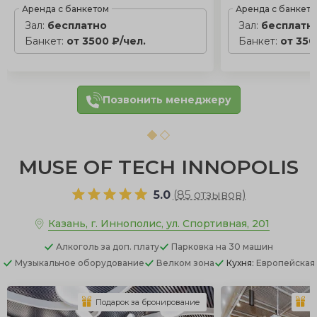
Аренда с банкетом
Аренда с банкет
Зал:
бесплатно
Зал:
бесплатн
Банкет:
от 3500 ₽/чел.
Банкет:
от 350
Позвонить менеджеру
MUSE OF TECH INNOPOLIS
5.0
(
85 отзывов
)
Казань, г. Иннополис, ул. Спортивная, 201
Алкоголь
за доп. плату
Парковка
на 30 машин
Музыкальное оборудование
Велком зона
Кухня:
Европейская
Подарок за бронирование
П