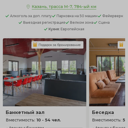
Казань, трасса М-7, 784-ый км
Алкоголь
за доп. плату
Парковка
на 50 машин
Фейерверк
Выездная регистрация
Велком зона
Сцена
Кухня:
Европейская
Подарок за бронирование
П
Банкетный зал
Беседка
Вместимость:
10 - 54 чел.
Вместимость:
5 
Аренда с банкетом
Аренда с банкет