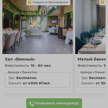
Подарок за бронирование
П
Зал «Винный»
Малый банке
Вместимость:
10 - 60 чел.
Вместимость:
15
Аренда с банкетом
Аренда с банкет
Зал:
бесплатно
Зал:
бесплатн
Банкет:
от 4000 ₽/чел.
Банкет:
от 350
Позвонить менеджеру