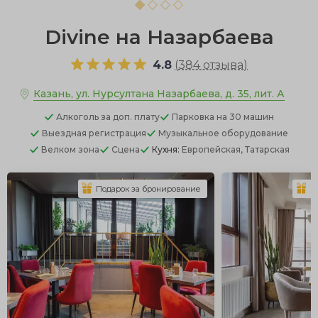
Divine на Назарбаева
4.8
(
384 отзыва
)
Казань, ул. Нурсултана Назарбаева, д. 35, лит. А
Алкоголь
за доп. плату
Парковка
на 30 машин
Выездная регистрация
Музыкальное оборудование
Велком зона
Сцена
Кухня:
Европейская, Татарская
Подарок за бронирование
П