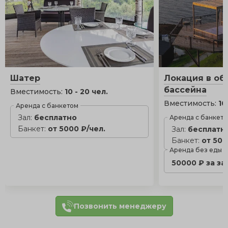
Шатер
Локация в об
бассейна
Вместимость:
10 - 20 чел.
Вместимость:
10
Аренда с банкетом
Зал:
бесплатно
Аренда с банкет
Банкет:
от 5000 ₽/чел.
Зал:
бесплатн
Банкет:
от 500
Аренда без еды
50000 ₽ за за
Позвонить менеджеру