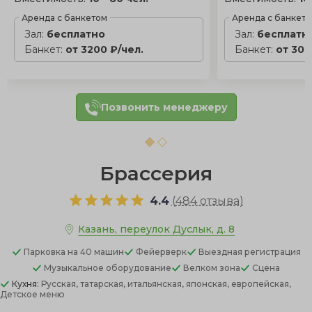
Аренда с банкетом
Аренда с банкет
Зал:
бесплатно
Зал:
бесплатн
Банкет:
от 3200 ₽/чел.
Банкет:
от 300
Позвонить менеджеру
Брассерия
4.4
(
484 отзыва
)
Казань, переулок Дуслык, д. 8
Парковка
на 40 машин
Фейерверк
Выездная регистрация
Музыкальное оборудование
Велком зона
Сцена
Кухня:
Русская, татарская, итальянская, японская, европейская,
Детское меню