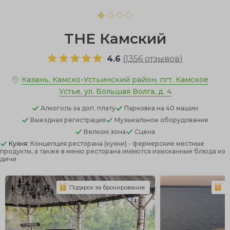
THE Камский
4.6
(
1356 отзывов
)
Казань, Камско-Устьинский район, пгт. Камское
Устье, ул. Большая Волга, д. 4
Алкоголь
за доп. плату
Парковка
на 40 машин
Выездная регистрация
Музыкальное оборудование
Велком зона
Сцена
Кухня:
Концепция ресторана (кухни) - фермерские местные
продукты, а также в меню ресторана имеются изысканные блюда из
дичи
Подарок за бронирование
П